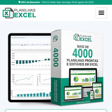
50% de Desconto
– Oferta Válida Hoje:
domingo
,
09
de
agosto
de
2026