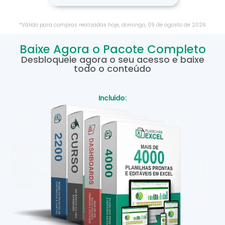
*Válido para compras realizadas hoje,
domingo
,
09
de
agosto
de
2026
Baixe Agora o Pacote Completo
Desbloqueie agora o seu acesso e baixe
todo o conteúdo
Incluído: