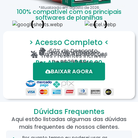
*Atualizado em
agosto
de
2026
100% compatível com os principais
softwares de planilhas
> Acesso Completo <
50%
de Desconto
Sem Mensalidades
Um Ano de Atualizações
Três Presentes Incríveis
De
R$299,80
Por Apenas: R$149,90
Em até 12X de R$15,19
*Oferta válida por tempo limitado.
BAIXAR AGORA
Dúvidas Frequentes
Aqui estão listadas algumas das dúvidas
mais frequentes de nossos clientes.
Por quanto tempo eu poderei usar as