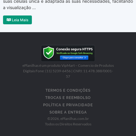
suas células única e adaptada às suas necessidades, facilitando
a visualização ...
Leia Mais
ePlanilhas é um produto VipMart – Comercio de Produtos
Digitais Fone: (11) 5239-6456 | CNPJ: 11.478.388/0001-
57
TERMOS E CONDIÇÕES
TROCAS E REEMBOLSO
POLÍTICA E PRIVACIDADE
SOBRE A ENTREGA
©
2026
, ePlanilhas.com.br
Todos os Direitos Reservados