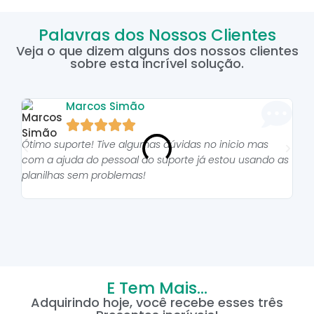
Palavras dos Nossos Clientes
Veja o que dizem alguns dos nossos clientes
sobre esta incrível solução.
Marcos Simão





Ótimo suporte! Tive algumas dúvidas no inicio mas
As p
com a ajuda do pessoal do suporte já estou usando as
pro
planilhas sem problemas!
E Tem Mais...
Adquirindo hoje, você recebe esses três