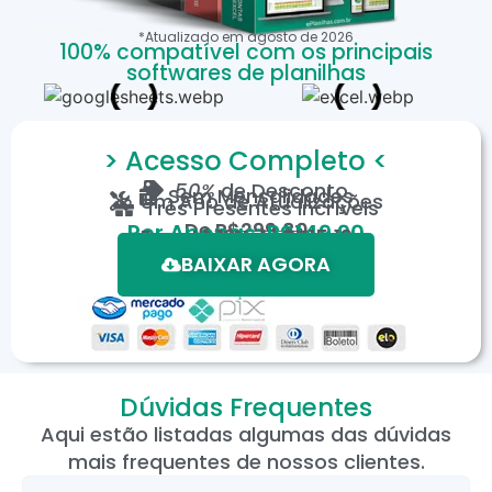
*Atualizado em
agosto
de
2026
100% compatível com os principais
softwares de planilhas
> Acesso Completo <
50%
de Desconto
Sem Mensalidades
Um Ano de Atualizações
Três Presentes Incríveis
De
R$299,80
Por Apenas: R$149,90
Em até 12X de R$15,19
*Oferta válida por tempo limitado.
BAIXAR AGORA
Dúvidas Frequentes
Aqui estão listadas algumas das dúvidas
mais frequentes de nossos clientes.