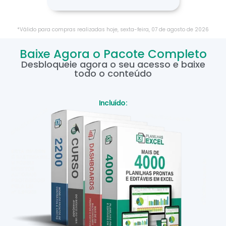
*Válido para compras realizadas hoje,
sexta-feira
,
07
de
agosto
de
2026
Baixe Agora o Pacote Completo
Desbloqueie agora o seu acesso e baixe
todo o conteúdo
Incluído: