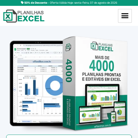
50% de Desconto
– Oferta Válida Hoje:
sexta-feira
,
07
de
agosto
de
2026