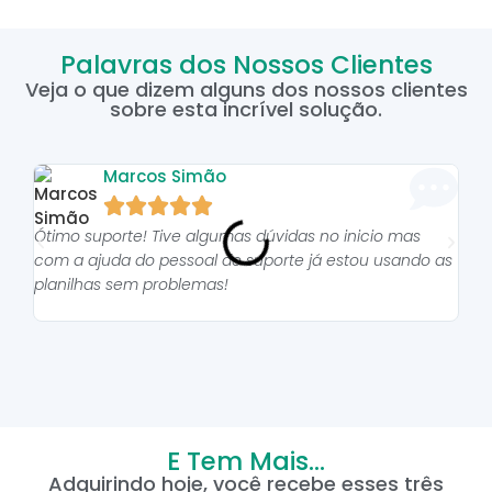
Palavras dos Nossos Clientes
Veja o que dizem alguns dos nossos clientes
sobre esta incrível solução.
Marcos Simão





Ótimo suporte! Tive algumas dúvidas no inicio mas
As p
com a ajuda do pessoal do suporte já estou usando as
pro
planilhas sem problemas!
E Tem Mais...
Adquirindo hoje, você recebe esses três