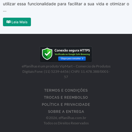
utilizar essa funcionalidade para facilitar a sua vida e otimizar o
...
Leia Mais
ePlanilhas é um produto VipMart – Comercio de Produtos
Digitais Fone: (11) 5239-6456 | CNPJ: 11.478.388/0001-
57
TERMOS E CONDIÇÕES
TROCAS E REEMBOLSO
POLÍTICA E PRIVACIDADE
SOBRE A ENTREGA
©
2026
, ePlanilhas.com.br
Todos os Direitos Reservados