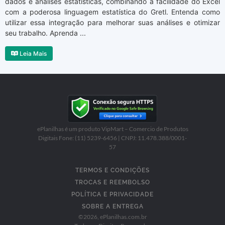
dados e análises estatísticas, combinando a facilidade do Excel
com a poderosa linguagem estatística do Gretl. Entenda como
utilizar essa integração para melhorar suas análises e otimizar
seu trabalho. Aprenda ...
Leia Mais
ePlanilhas é um produto VipMart – Comercio de Produtos
Digitais Fone: (11) 5239-6456 | CNPJ: 11.478.388/0001-
57
TERMOS E CONDIÇÕES
TROCAS E REEMBOLSO
POLÍTICA E PRIVACIDADE
SOBRE A ENTREGA
©
2026
, ePlanilhas.com.br