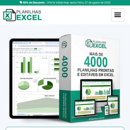
50% de Desconto
– Oferta Válida Hoje:
sexta-feira
,
07
de
agosto
de
2026