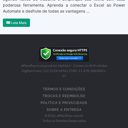
poderosa ferramenta. Aprenda a conectar o Excel ao Power
Automate e desfrute de todas as vantagens ...
Leia Mais
ePlanilhas é um produto VipMart – Comercio de Produtos
Digitais Fone: (11) 5239-6456 | CNPJ: 11.478.388/0001-
57
TERMOS E CONDIÇÕES
TROCAS E REEMBOLSO
POLÍTICA E PRIVACIDADE
SOBRE A ENTREGA
©
2026
, ePlanilhas.com.br
Todos os Direitos Reservados