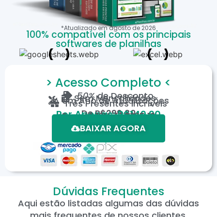
*Atualizado em
agosto
de
2026
100% compatível com os principais
softwares de planilhas
> Acesso Completo <
50%
de Desconto
Sem Mensalidades
Um Ano de Atualizações
Três Presentes Incríveis
De
R$299,80
Por Apenas: R$149,90
Em até 12X de R$15,19
*Oferta válida por tempo limitado.
BAIXAR AGORA
Dúvidas Frequentes
Aqui estão listadas algumas das dúvidas
mais frequentes de nossos clientes.