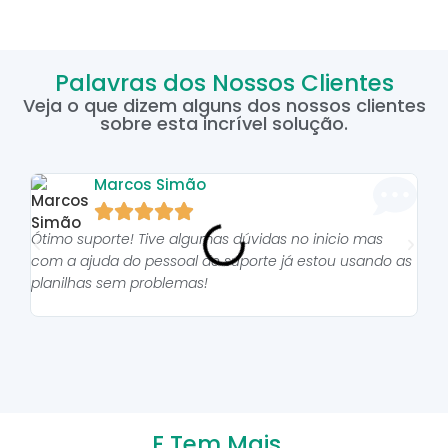
Palavras dos Nossos Clientes
Veja o que dizem alguns dos nossos clientes
sobre esta incrível solução.
Marcos Simão





Ótimo suporte! Tive algumas dúvidas no inicio mas
As p
com a ajuda do pessoal do suporte já estou usando as
pro
planilhas sem problemas!
E Tem Mais...