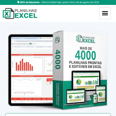
50% de Desconto
– Oferta Válida Hoje:
quinta-feira
,
06
de
agosto
de
2026