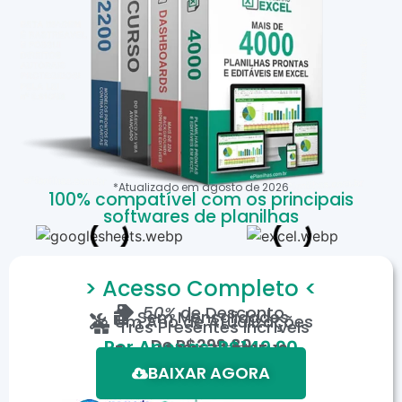
*Atualizado em
agosto
de
2026
100% compatível com os principais
softwares de planilhas
> Acesso Completo <
50%
de Desconto
Sem Mensalidades
Um Ano de Atualizações
Três Presentes Incríveis
De
R$299,80
Por Apenas: R$149,90
Em até 12X de R$15,19
*Oferta válida por tempo limitado.
BAIXAR AGORA