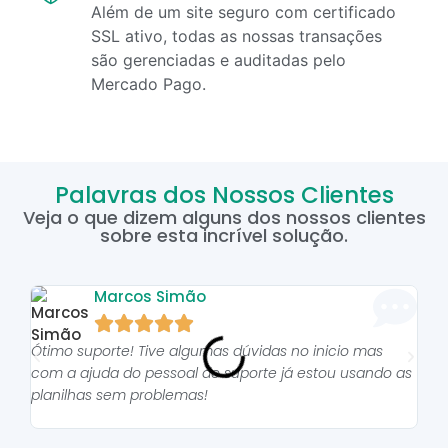
Além de um site seguro com certificado
SSL ativo, todas as nossas transações
são gerenciadas e auditadas pelo
Mercado Pago.
Palavras dos Nossos Clientes
Veja o que dizem alguns dos nossos clientes
sobre esta incrível solução.
Marcos Simão





Ótimo suporte! Tive algumas dúvidas no inicio mas
As p
com a ajuda do pessoal do suporte já estou usando as
pro
planilhas sem problemas!