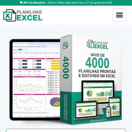
50% de Desconto
– Oferta Válida Hoje:
sexta-feira
,
07
de
agosto
de
2026