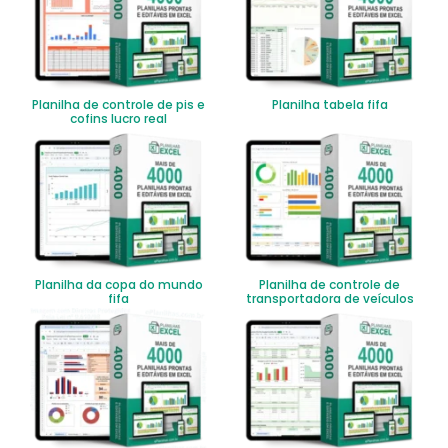
Planilha de controle de pis e
Planilha tabela fifa
cofins lucro real
Planilha da copa do mundo
Planilha de controle de
fifa
transportadora de veículos