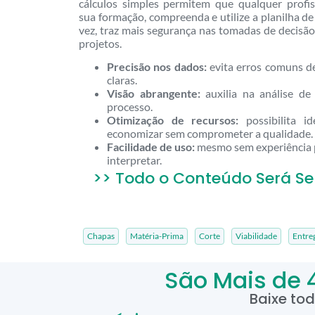
cálculos simples permitem que qualquer profi
sua formação, compreenda e utilize a planilha de 
vez, traz mais segurança nas tomadas de decisã
projetos.
Precisão nos dados:
evita erros comuns de
claras.
Visão abrangente:
auxilia na análise de 
processo.
Otimização de recursos:
possibilita id
economizar sem comprometer a qualidade.
Facilidade de uso:
mesmo sem experiência p
interpretar.
>> Todo o Conteúdo Será Se
Chapas
Matéria-Prima
Corte
Viabilidade
Entre
São Mais de 
Baixe to