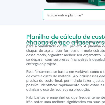
Planilha de cálculo de cust
chapas de aço a laser ver
Ao lidar com cortes de chapas de aço a laser, ente
para a viabilidade do seu projeto. A planilha d
chapas de aço a laser fornece um meio estrut
desse modo, organizar melhor seu orçamento. S
se deparar com surpresas financeiras indese
entrega do projeto.
Essa ferramenta se baseia em variáveis como o t
de corte e custo do material. Ao incluir esses d
precisa do custo final, permitindo fazer ajuste
possível identificar rapidamente onde estão a
otimizar o uso de recursos na produção.
Fabricantes e engenheiros que frequentemente
irão notar uma melhora significativa em suas pr