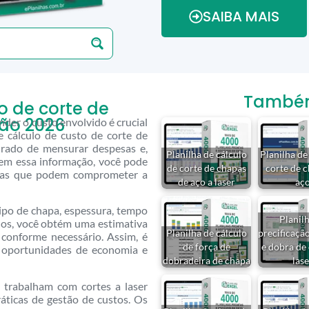
SAIBA MAIS
Também 
o de corte de
são 2026
nder o custo envolvido é crucial
e cálculo de custo de corte de
urado de mensurar despesas e,
Planilha de cálculo
Planilha de
em essa informação, você pode
de corte de chapas
corte de 
jadas que podem comprometer a
de aço a laser
aç
ipo de chapa, espessura, tempo
Planil
ados, você obtém uma estimativa
Planilha de cálculo
precificaçã
s conforme necessário. Assim, é
de força de
e dobra de
s oportunidades de economia e
dobradeira de chapa
lase
 trabalham com cortes a laser
áticas de gestão de custos. Os