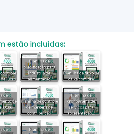
estão incluídas:
Planilha de
precificação para
 controle
indústria de
Planilha de fluxo de
 de lucro
alimentação
caixa com dre
ha de
Planilha de
mento de
Planilha de controle
cronograma de
de águas
de margens de
serviços para
ais
contribuição
apresentação…
ha de
Planilha de