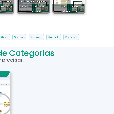
ção para
formação de preço
com lucro
para indústria em
Planilha de
l
lucro real
referência
áficos
Sucesso
Software
Unidade
Recursos
de Categorias
precisar.