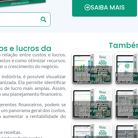
SAIBA MAIS
Também 
os e lucros da
relação entre custos e lucros.
stos e como otimizar recursos.
ar o crescimento do negócio.
Planilha de cálculo
de drenagem de
Planilha de
indústria, é possível visualizar
Águas pluviais…
de margens
nizada. Ela permite identificar
s de lucro mais amplas. Assim,
o seu planejamento financeiro.
Planil
gerentes financeiros, podem se
Planilha de cálculo
dimensiona
 um panorama geral dos custos,
de margens e
galerias 
ra aumentar a rentabilidade do
lucratividade
pluvi
e receitas.
Planil
 onde reduzir custos.