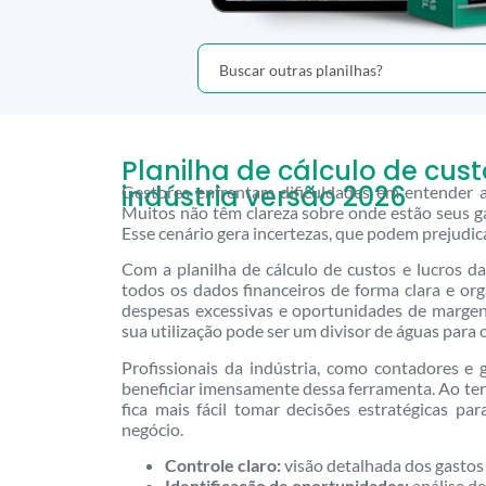
Planilha de cálculo de cust
indústria versão 2026
Gestores enfrentam dificuldades em entender a 
Muitos não têm clareza sobre onde estão seus ga
Esse cenário gera incertezas, que podem prejudic
Com a planilha de cálculo de custos e lucros da 
todos os dados financeiros de forma clara e orga
despesas excessivas e oportunidades de margen
sua utilização pode ser um divisor de águas para 
Profissionais da indústria, como contadores e 
beneficiar imensamente dessa ferramenta. Ao ter
fica mais fácil tomar decisões estratégicas pa
negócio.
Controle claro:
visão detalhada dos gastos 
Identificação de oportunidades:
análise de