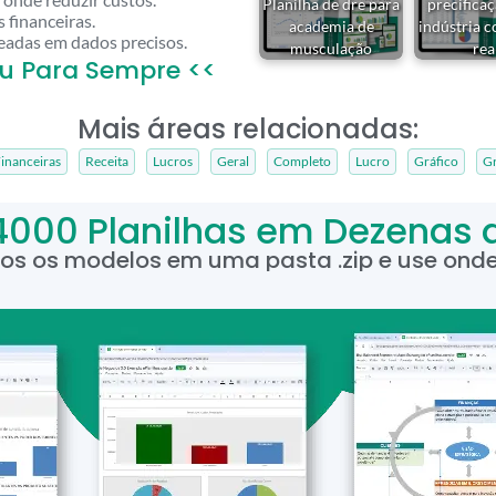
Planilha de dre para
precifica
 financeiras.
academia de
indústria 
eadas em dados precisos.
musculação
rea
u Para Sempre <<
Mais áreas relacionadas:
inanceiras
Receita
Lucros
Geral
Completo
Lucro
Gráfico
Gr
4000 Planilhas em Dezenas 
dos os modelos em uma pasta .zip e use onde 