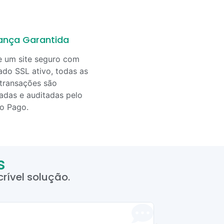
ança Garantida
e um site seguro com
cado SSL ativo, todas as
transações são
adas e auditadas pelo
o Pago.
s
rível solução.
Manuela 


