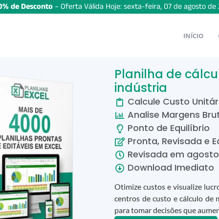
% de Desconto
– Oferta Válida Hoje:
sexta-feira
,
07
de
agosto
de
INÍCIO
Planilha de cálcu
indústria
Calcule Custo Unitár
Analise Margens Bru
Ponto de Equilíbrio
Pronta, Revisada e E
Revisada em
agosto
Download Imediato
Otimize custos e visualize lucr
centros de custo e cálculo de
para tomar decisões que aument