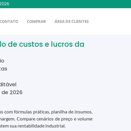
2026
CONTATO
COMPRAR
ÁREA DE CLIENTES
lo de custos e lucros da
io
tas
ditável
de
2026
os com fórmulas práticas, planilha de insumos,
 margem. Compare cenários de preço e volume
em sua rentabilidade industrial.