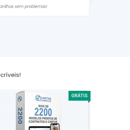
lanilhas sem problemas!
As planilhas são mu
críveis!
GRÁTIS