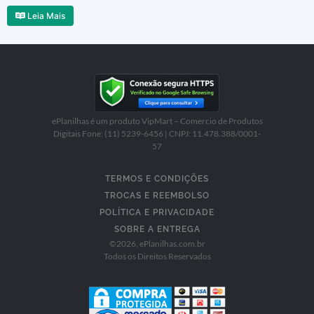
Leia Mais
ePlanilhas é um produto VipMart – Comercio de Produtos
Digitais Fone: (11) 5239-6456 | CNPJ: 11.478.388/0001-
57
TERMOS E CONDIÇÕES
TROCAS E REEMBOLSO
POLÍTICA E PRIVACIDADE
SOBRE A ENTREGA
©
2026
, ePlanilhas.com.br
Todos os Direitos Reservados