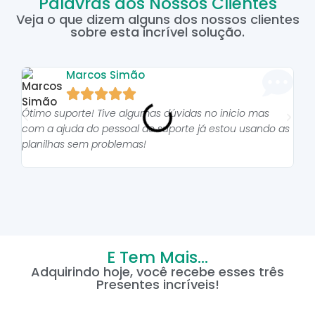
Palavras dos Nossos Clientes
Veja o que dizem alguns dos nossos clientes
sobre esta incrível solução.
Marcos Simão





Ótimo suporte! Tive algumas dúvidas no inicio mas
As p
com a ajuda do pessoal do suporte já estou usando as
pro
planilhas sem problemas!
E Tem Mais...
Adquirindo hoje, você recebe esses três
Presentes incríveis!