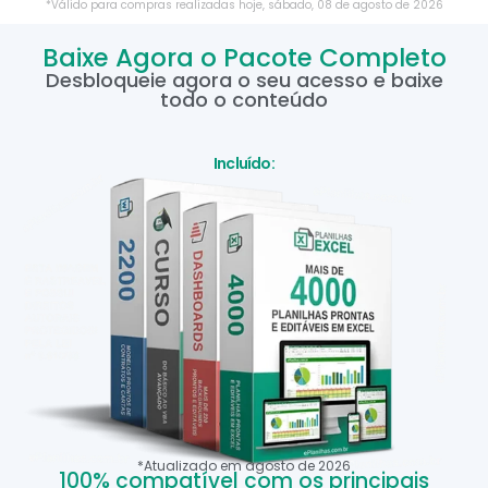
*Válido para compras realizadas hoje,
sábado
,
08
de
agosto
de
2026
Baixe Agora o Pacote Completo
Desbloqueie agora o seu acesso e baixe
todo o conteúdo
Incluído:
*Atualizado em
agosto
de
2026
100% compatível com os principais