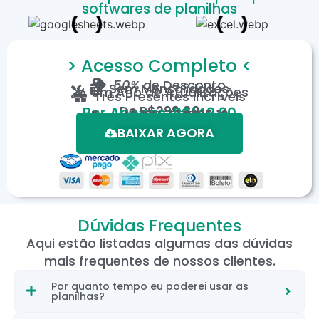
softwares de planilhas
> Acesso Completo <
50%
de Desconto
Sem Mensalidades
Um Ano de Atualizações
Três Presentes Incríveis
De
R$299,80
Por Apenas: R$149,90
Em até 12X de R$15,19
*Oferta válida por tempo limitado.
BAIXAR AGORA
Dúvidas Frequentes
Aqui estão listadas algumas das dúvidas
mais frequentes de nossos clientes.
Por quanto tempo eu poderei usar as
planilhas?