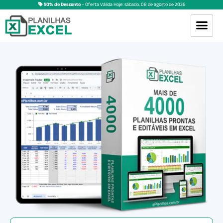
50% de Desconto
– Oferta Válida Hoje:
sábado
,
08
de
agosto
de
2026