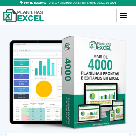
50% de Desconto
– Oferta Válida Hoje:
quinta-feira
,
06
de
agosto
de
2026