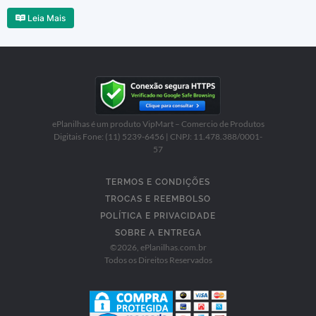
Leia Mais
ePlanilhas é um produto VipMart – Comercio de Produtos
Digitais Fone: (11) 5239-6456 | CNPJ: 11.478.388/0001-
57
TERMOS E CONDIÇÕES
TROCAS E REEMBOLSO
POLÍTICA E PRIVACIDADE
SOBRE A ENTREGA
©
2026
, ePlanilhas.com.br
Todos os Direitos Reservados