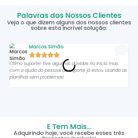
Palavras dos Nossos Clientes
Veja o que dizem alguns dos nossos clientes
sobre esta incrível solução.
Marcos Simão





Ótimo suporte! Tive algumas dúvidas no inicio mas
As p
com a ajuda do pessoal do suporte já estou usando as
pro
planilhas sem problemas!
E Tem Mais...
Adquirindo hoje, você recebe esses três