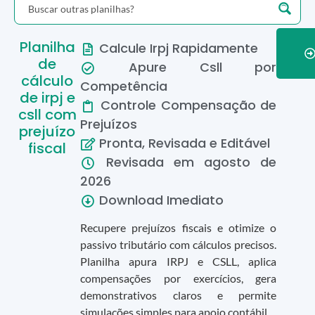
Planilha
Calcule Irpj Rapidamente
de
Apure Csll por
cálculo
Competência
de irpj e
Controle Compensação de
csll com
Prejuízos
prejuízo
Pronta, Revisada e Editável
fiscal
Revisada em
agosto
de
2026
Download Imediato
Recupere prejuízos fiscais e otimize o
passivo tributário com cálculos precisos.
Planilha apura IRPJ e CSLL, aplica
compensações por exercícios, gera
demonstrativos claros e permite
simulações simples para apoio contábil.