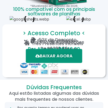
*Atualizado em
agosto
de
2026
100% compatível com os principais
softwares de planilhas
> Acesso Completo <
50%
de Desconto
Sem Mensalidades
Um Ano de Atualizações
Três Presentes Incríveis
De
R$299,80
Por Apenas: R$149,90
Em até 12X de R$15,19
*Oferta válida por tempo limitado.
BAIXAR AGORA
Dúvidas Frequentes
Aqui estão listadas algumas das dúvidas
mais frequentes de nossos clientes.
Por quanto tempo eu poderei usar as