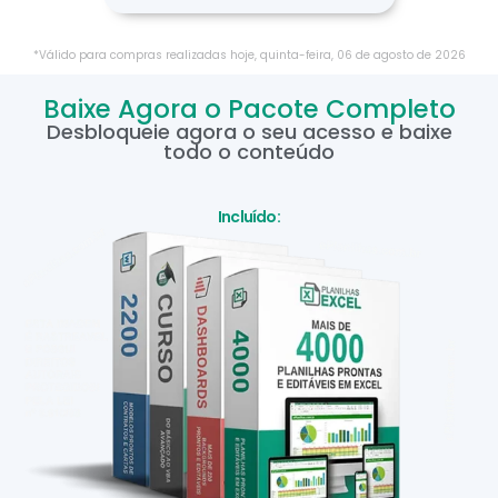
*Válido para compras realizadas hoje,
quinta-feira
,
06
de
agosto
de
2026
Baixe Agora o Pacote Completo
Desbloqueie agora o seu acesso e baixe
todo o conteúdo
Incluído: