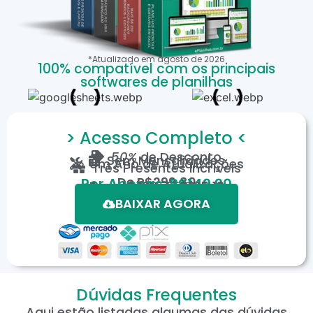
*Atualizado em
agosto
de
2026
100% compatível com os principais
softwares de planilhas
> Acesso Completo <
50%
de Desconto
Sem Mensalidades
Um Ano de Atualizações
Três Presentes Incríveis
De
R$299,80
Por Apenas: R$149,90
Em até 12X de R$15,19
*Oferta válida por tempo limitado.
BAIXAR AGORA
Dúvidas Frequentes
Aqui estão listadas algumas das dúvidas