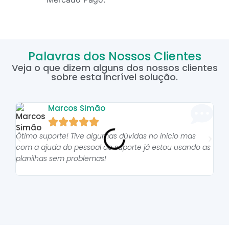
Palavras dos Nossos Clientes
Veja o que dizem alguns dos nossos clientes
sobre esta incrível solução.
Marcos Simão





Ótimo suporte! Tive algumas dúvidas no inicio mas
As p
com a ajuda do pessoal do suporte já estou usando as
pro
planilhas sem problemas!