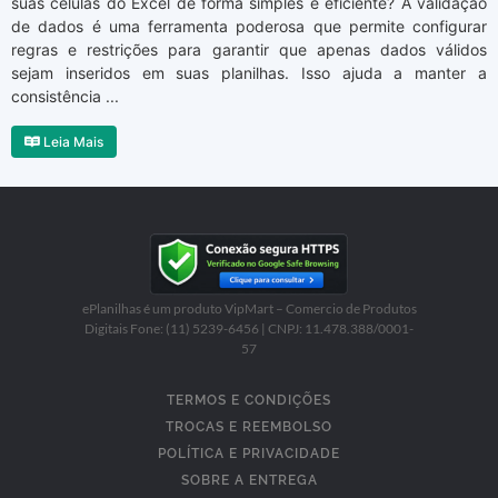
suas células do Excel de forma simples e eficiente? A validação
de dados é uma ferramenta poderosa que permite configurar
regras e restrições para garantir que apenas dados válidos
sejam inseridos em suas planilhas. Isso ajuda a manter a
consistência ...
Leia Mais
ePlanilhas é um produto VipMart – Comercio de Produtos
Digitais Fone: (11) 5239-6456 | CNPJ: 11.478.388/0001-
57
TERMOS E CONDIÇÕES
TROCAS E REEMBOLSO
POLÍTICA E PRIVACIDADE
SOBRE A ENTREGA