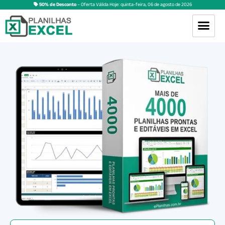
50% de Desconto
– Oferta Válida Hoje:
quinta-feira
,
06
de
agosto
de
2026