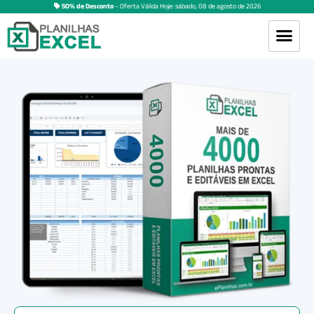
50% de Desconto
– Oferta Válida Hoje:
sábado
,
08
de
agosto
de
2026