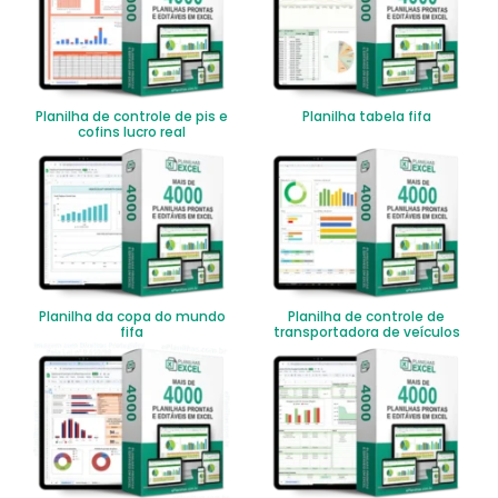
Planilha de controle de pis e
Planilha tabela fifa
cofins lucro real
Planilha da copa do mundo
Planilha de controle de
fifa
transportadora de veículos