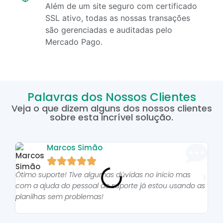
Além de um site seguro com certificado
SSL ativo, todas as nossas transações
são gerenciadas e auditadas pelo
Mercado Pago.
Palavras dos Nossos Clientes
Veja o que dizem alguns dos nossos clientes
sobre esta incrível solução.
Marcos Simão





Ótimo suporte! Tive algumas dúvidas no inicio mas
As p
com a ajuda do pessoal do suporte já estou usando as
pro
planilhas sem problemas!