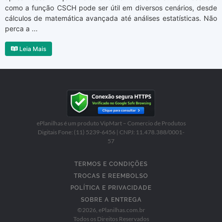
como a função CSCH pode ser útil em diversos cenários, desde
cálculos de matemática avançada até análises estatísticas. Não
perca a ...
Leia Mais
ePlanilhas é um produto VipMart – Comercio de Produtos
Digitais Fone: (11) 5239-6456 | CNPJ: 11.478.388/0001-
57
TERMOS E CONDIÇÕES
TROCAS E REEMBOLSO
POLÍTICA E PRIVACIDADE
SOBRE A ENTREGA
©
2026
, ePlanilhas.com.br
Todos os Direitos Reservados