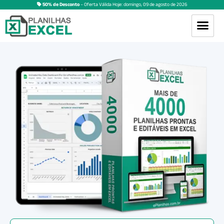
50% de Desconto
– Oferta Válida Hoje:
domingo
,
09
de
agosto
de
2026