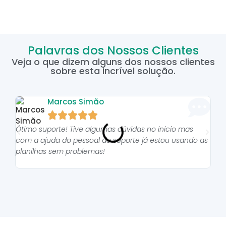
Palavras dos Nossos Clientes
Veja o que dizem alguns dos nossos clientes
sobre esta incrível solução.
Marcos Simão





Ótimo suporte! Tive algumas dúvidas no inicio mas
As p
com a ajuda do pessoal do suporte já estou usando as
pro
planilhas sem problemas!