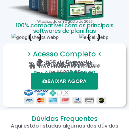
*Atualizado em
agosto
de
2026
100% compatível com os principais
softwares de planilhas
> Acesso Completo <
50%
de Desconto
Sem Mensalidades
Um Ano de Atualizações
Três Presentes Incríveis
De
R$299,80
Por Apenas: R$149,90
Em até 12X de R$15,19
*Oferta válida por tempo limitado.
BAIXAR AGORA
Dúvidas Frequentes
Aqui estão listadas algumas das dúvidas