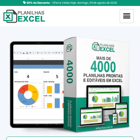
50% de Desconto
– Oferta Válida Hoje:
domingo
,
09
de
agosto
de
2026