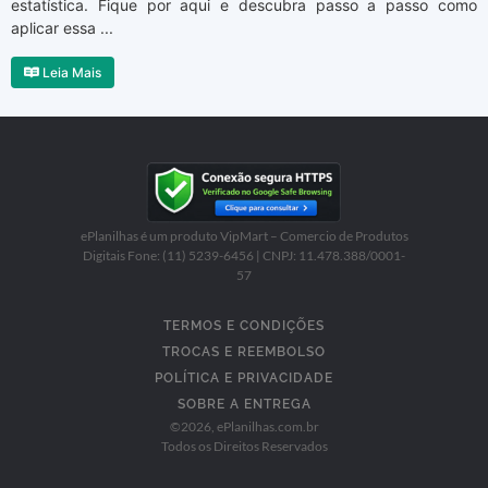
estatística. Fique por aqui e descubra passo a passo como
aplicar essa ...
Leia Mais
ePlanilhas é um produto VipMart – Comercio de Produtos
Digitais Fone: (11) 5239-6456 | CNPJ: 11.478.388/0001-
57
TERMOS E CONDIÇÕES
TROCAS E REEMBOLSO
POLÍTICA E PRIVACIDADE
SOBRE A ENTREGA
©
2026
, ePlanilhas.com.br
Todos os Direitos Reservados