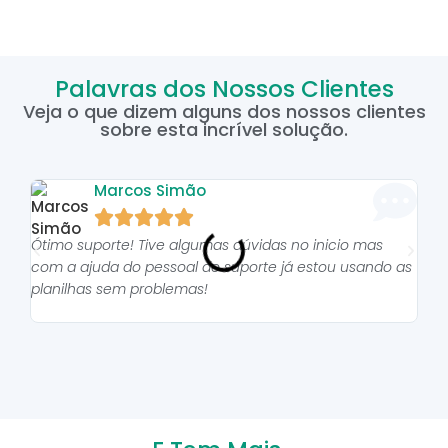
Palavras dos Nossos Clientes
Veja o que dizem alguns dos nossos clientes
sobre esta incrível solução.
Marcos Simão





Ótimo suporte! Tive algumas dúvidas no inicio mas
As p
com a ajuda do pessoal do suporte já estou usando as
pro
planilhas sem problemas!