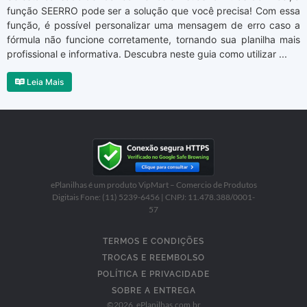
função SEERRO pode ser a solução que você precisa! Com essa
função, é possível personalizar uma mensagem de erro caso a
fórmula não funcione corretamente, tornando sua planilha mais
profissional e informativa. Descubra neste guia como utilizar ...
Leia Mais
ePlanilhas é um produto VipMart – Comercio de Produtos
Digitais Fone: (11) 5239-6456 | CNPJ: 11.478.388/0001-
57
TERMOS E CONDIÇÕES
TROCAS E REEMBOLSO
POLÍTICA E PRIVACIDADE
SOBRE A ENTREGA
©
2026
, ePlanilhas.com.br