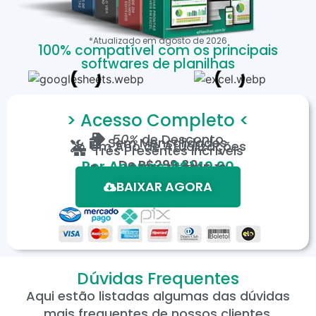
*Atualizado em
agosto
de
2026
100% compatível com os principais
softwares de planilhas
> Acesso Completo <
50%
de Desconto
Sem Mensalidades
Um Ano de Atualizações
Três Presentes Incríveis
De
R$299,80
Por Apenas: R$149,90
Em até 12X de R$15,19
*Oferta válida por tempo limitado.
BAIXAR AGORA
Dúvidas Frequentes
Aqui estão listadas algumas das dúvidas
mais frequentes de nossos clientes.