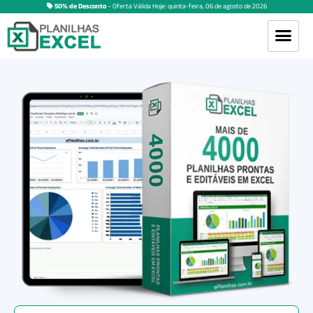
50% de Desconto
– Oferta Válida Hoje:
quinta-feira
,
06
de
agosto
de
2026