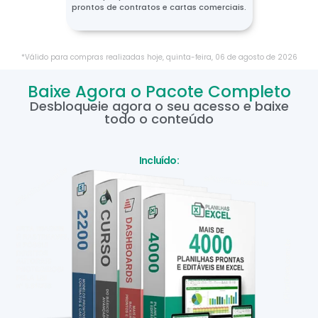
prontos de contratos e cartas comerciais.
*Válido para compras realizadas hoje,
quinta-feira
,
06
de
agosto
de
2026
Baixe Agora o Pacote Completo
Desbloqueie agora o seu acesso e baixe
todo o conteúdo
Incluído: