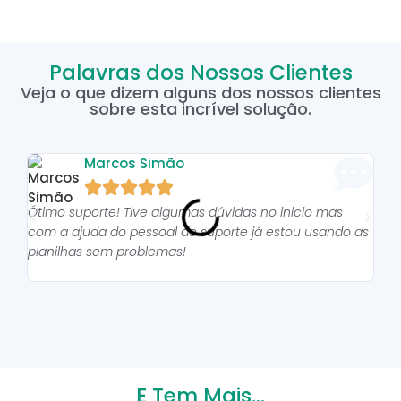
Palavras dos Nossos Clientes
Veja o que dizem alguns dos nossos clientes
sobre esta incrível solução.
Marcos Simão





Ótimo suporte! Tive algumas dúvidas no inicio mas
As p
com a ajuda do pessoal do suporte já estou usando as
pro
planilhas sem problemas!
E Tem Mais...