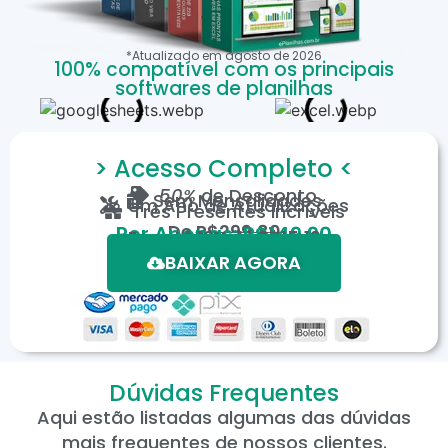
*Atualizado em
agosto
de
2026
100% compatível com os principais
softwares de planilhas
> Acesso Completo <
50%
de Desconto
Sem Mensalidades
Um Ano de Atualizações
Três Presentes Incríveis
De
R$299,80
Por Apenas: R$149,90
Em até 12X de R$15,19
*Oferta válida por tempo limitado.
BAIXAR AGORA
Dúvidas Frequentes
Aqui estão listadas algumas das dúvidas
mais frequentes de nossos clientes.