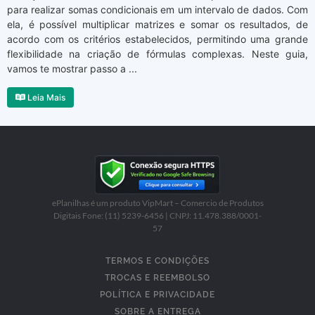
para realizar somas condicionais em um intervalo de dados. Com
ela, é possível multiplicar matrizes e somar os resultados, de
acordo com os critérios estabelecidos, permitindo uma grande
flexibilidade na criação de fórmulas complexas. Neste guia,
vamos te mostrar passo a ...
Leia Mais
ePlanilhas é um produto VipMart – Comercio de Produtos
Digitais Fone: (11) 5239-6456 | CNPJ: 11.478.388/0001-
57
TERMOS E CONDIÇÕES
TROCAS E REEMBOLSO
POLÍTICA E PRIVACIDADE
SOBRE A ENTREGA