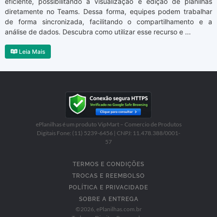
eficiente, possibilitando a visualização e edição de planilhas
diretamente no Teams. Dessa forma, equipes podem trabalhar
de forma sincronizada, facilitando o compartilhamento e a
análise de dados. Descubra como utilizar esse recurso e ...
Leia Mais
ePlanilhas é um produto VipMart – Comercio de Produtos
Digitais Fone: (11) 5239-6456 | CNPJ: 11.478.388/0001-
57
TERMOS E CONDIÇÕES
TROCAS E REEMBOLSO
POLÍTICA E PRIVACIDADE
SOBRE A ENTREGA
©
2026
, ePlanilhas.com.br