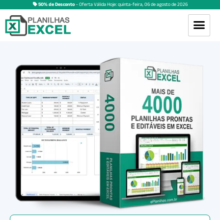
50% de Desconto
– Oferta Válida Hoje:
quinta-feira
,
06
de
agosto
de
2026