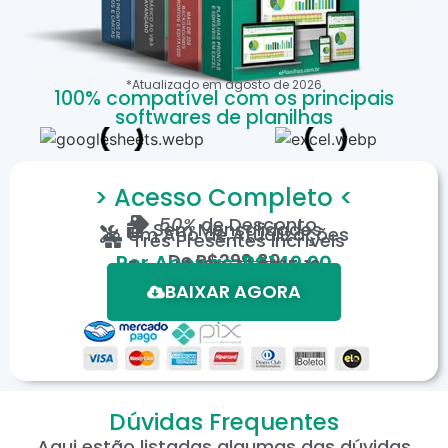
*Atualizado em
agosto
de
2026
100% compatível com os principais
softwares de planilhas
> Acesso Completo <
50%
de Desconto
Sem Mensalidades
Um Ano de Atualizações
Três Presentes Incríveis
De
R$299,80
Por Apenas: R$149,90
Em até 12X de R$15,19
*Oferta válida por tempo limitado.
BAIXAR AGORA
Dúvidas Frequentes
Aqui estão listadas algumas das dúvidas