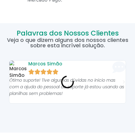
Palavras dos Nossos Clientes
Veja o que dizem alguns dos nossos clientes
sobre esta incrível solução.
Marcos Simão





Ótimo suporte! Tive algumas dúvidas no inicio mas
As p
com a ajuda do pessoal do suporte já estou usando as
pro
planilhas sem problemas!