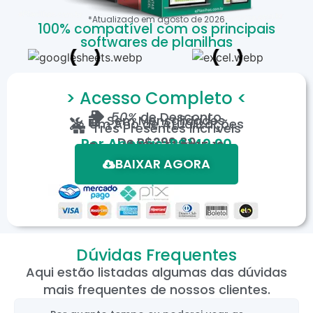
*Atualizado em
agosto
de
2026
100% compatível com os principais
softwares de planilhas
> Acesso Completo <
50%
de Desconto
Sem Mensalidades
Um Ano de Atualizações
Três Presentes Incríveis
De
R$299,80
Por Apenas: R$149,90
Em até 12X de R$15,19
*Oferta válida por tempo limitado.
BAIXAR AGORA
Dúvidas Frequentes
Aqui estão listadas algumas das dúvidas
mais frequentes de nossos clientes.