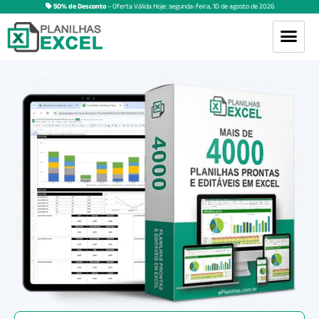
50% de Desconto
– Oferta Válida Hoje:
segunda-feira
,
10
de
agosto
de
2026