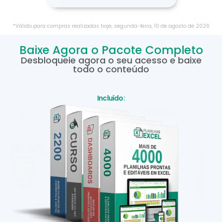
*Válido para compras realizadas hoje,
segunda-feira
,
10
de
agosto
de
2026
Baixe Agora o Pacote Completo
Desbloqueie agora o seu acesso e baixe
todo o conteúdo
Incluído: