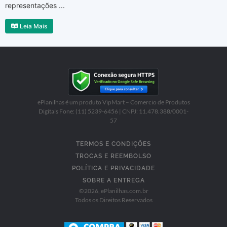
representações ...
Leia Mais
ePlanilhas é um produto VipMart – Comercio de Produtos
Digitais Fone: (11) 5239-6456 | CNPJ: 11.478.388/0001-
57
TERMOS E CONDIÇÕES
TROCAS E REEMBOLSO
POLÍTICA E PRIVACIDADE
SOBRE A ENTREGA
©
2026
, ePlanilhas.com.br
Todos os Direitos Reservados