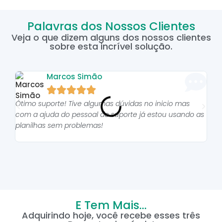
Palavras dos Nossos Clientes
Veja o que dizem alguns dos nossos clientes
sobre esta incrível solução.
Marcos Simão





Ótimo suporte! Tive algumas dúvidas no inicio mas
As p
com a ajuda do pessoal do suporte já estou usando as
pro
planilhas sem problemas!
E Tem Mais...
Adquirindo hoje, você recebe esses três