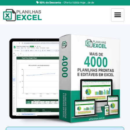
50% de Desconto
– Oferta Válida Hoje:
,
de
de