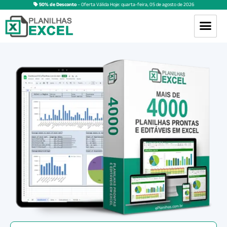
50% de Desconto
– Oferta Válida Hoje:
quarta-feira
,
05
de
agosto
de
2026