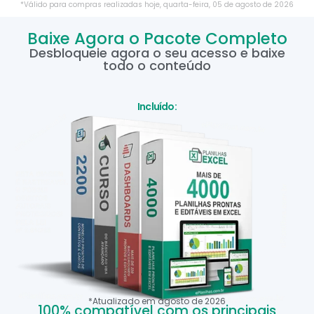
*Válido para compras realizadas hoje,
quarta-feira
,
05
de
agosto
de
2026
Baixe Agora o Pacote Completo
Desbloqueie agora o seu acesso e baixe
todo o conteúdo
Incluído:
*Atualizado em
agosto
de
2026
100% compatível com os principais