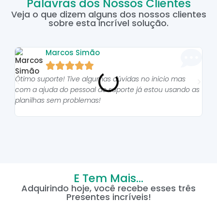
Palavras dos Nossos Clientes
Veja o que dizem alguns dos nossos clientes
sobre esta incrível solução.
Marcos Simão





Ótimo suporte! Tive algumas dúvidas no inicio mas
As p
com a ajuda do pessoal do suporte já estou usando as
pro
planilhas sem problemas!
E Tem Mais...
Adquirindo hoje, você recebe esses três
Presentes incríveis!