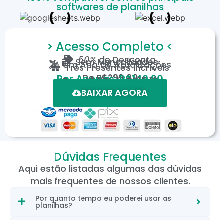
softwares de planilhas
> Acesso Completo <
50%
de Desconto
Sem Mensalidades
Um Ano de Atualizações
Três Presentes Incríveis
De
R$299,80
Por Apenas: R$149,90
Em até 12X de R$15,19
*Oferta válida por tempo limitado.
BAIXAR AGORA
Dúvidas Frequentes
Aqui estão listadas algumas das dúvidas
mais frequentes de nossos clientes.
Por quanto tempo eu poderei usar as
planilhas?