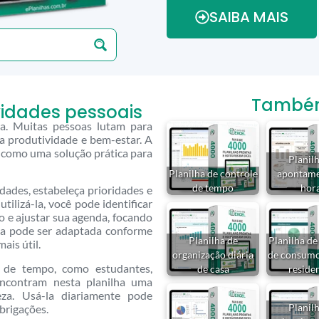
SAIBA MAIS
Também 
ividades pessoais
ra. Muitas pessoas lutam para
ua produtividade e bem-estar. A
e como uma solução prática para
Planil
Planilha de controle
apontame
de tempo
hor
idades, estabeleça prioridades e
ilizá-la, você pode identificar
 e ajustar sua agenda, focando
lha pode ser adaptada conforme
Planilha de
Planilha de
ais útil.
organização diária
de consumo
 de tempo, como estudantes,
de casa
reside
encontram nesta planilha uma
eza. Usá-la diariamente pode
Planil
brigações.