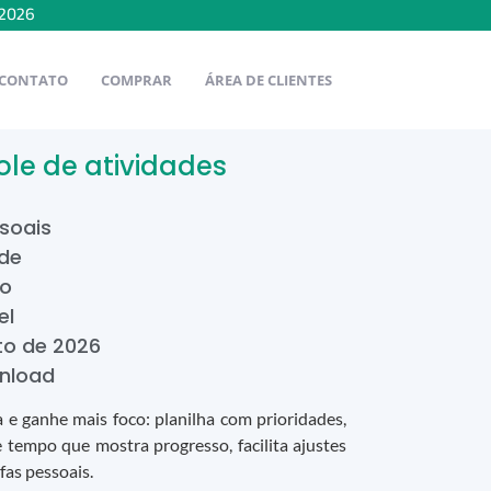
2026
CONTATO
COMPRAR
ÁREA DE CLIENTES
ole de atividades
soais
ade
to
el
to
de
2026
nload
 e ganhe mais foco: planilha com prioridades,
 tempo que mostra progresso, facilita ajustes
efas pessoais.