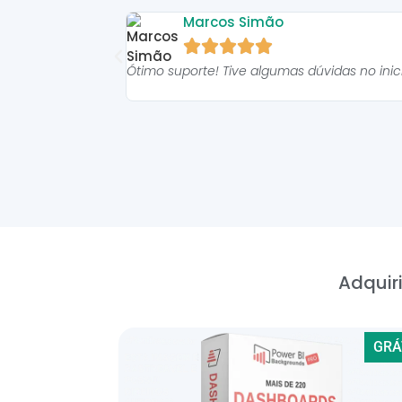
Marcos Simão





Ótimo suporte! Tive algumas dúvidas no ini
Adquiri
GRÁ