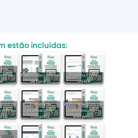
estão incluídas:
ha de
nto de
Planilha de controle
Planilha PLAN
as
de horário
TAHER
 controle
Planilha de
Planilha de controle
 elétrico
cronoanálise
de consumo
ncial
completa
energético
ha de