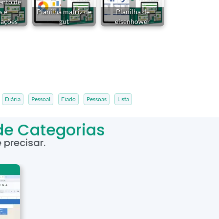
ento de
s e
Planilha matriz de
Planilha de
ações
gut
eisenhower
Diária
Pessoal
Fiado
Pessoas
Lista
de Categorias
precisar.