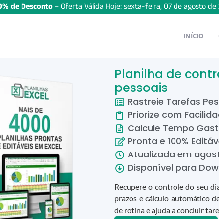
% de Desconto
– Oferta Válida Hoje:
sexta-feira
,
07
de
agosto
de
INÍCIO
Planilha de contr
pessoais
Rastreie Tarefas Pes
Priorize com Facilid
Calcule Tempo Gas
Pronta e 100% Editáv
Atualizada em
agos
Disponível para Dow
Recupere o controle do seu dia
prazos e cálculo automático de
de rotina e ajuda a concluir tar