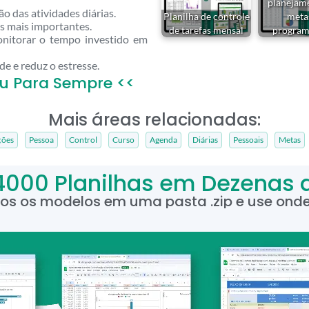
planejam
ção das atividades diárias.
Planilha de controle
meta
as mais importantes.
de tarefas mensal
program
nitorar o tempo investido em
e e reduz o estresse.
u Para Sempre <<
Mais áreas relacionadas:
ções
Pessoa
Control
Curso
Agenda
Diárias
Pessoais
Metas
4000 Planilhas em Dezenas 
dos os modelos em uma pasta .zip e use onde 