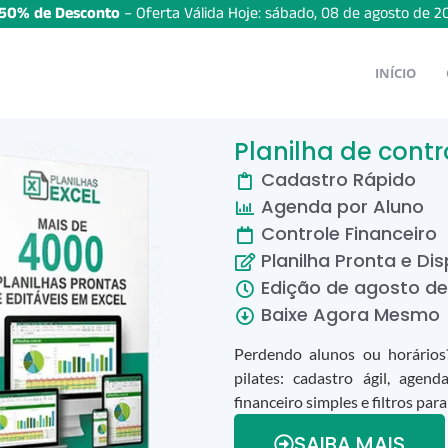
50% de Desconto
– Oferta Válida Hoje:
sábado
,
08
de
agosto
de
2
INÍCIO
Planilha de contr
Cadastro Rápido
Agenda por Aluno
Controle Financeiro
Planilha Pronta e Dis
Edição de
agosto
d
Baixe Agora Mesmo
Perdendo alunos ou horários?
pilates: cadastro ágil, agend
financeiro simples e filtros p
SAIBA MAIS