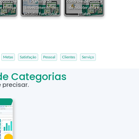
 controle
Planilha de
controle de clínica
e clínica
investimento de
de fisioterapia e
ates…
estúdio funcional
pilates
Metas
Satisfação
Pessoal
Clientes
Serviço
de Categorias
precisar.