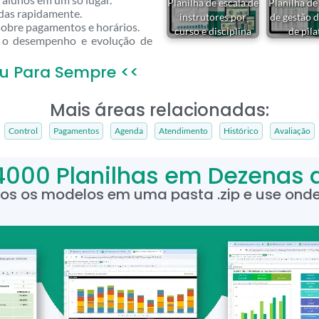
Planilha de escala de
Planilha de
das rapidamente.
instrutores por
de gestão d
sobre pagamentos e horários.
curso e disciplina
de pil
 o desempenho e evolução de
u Para Sempre <<
Mais áreas relacionadas:
Control
Pagamentos
Agenda
Atendimento
Histórico
Avaliação
4000 Planilhas em Dezenas 
dos os modelos em uma pasta .zip e use onde 