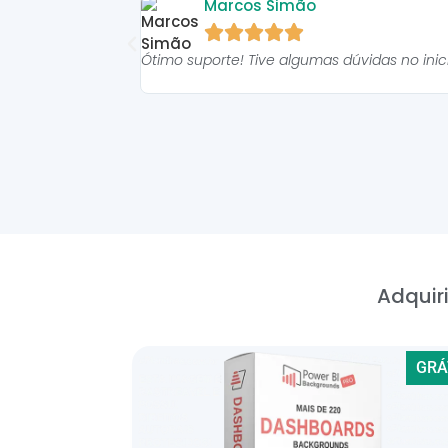
Marcos Simão





Ótimo suporte! Tive algumas dúvidas no ini
Adquiri
GRÁ