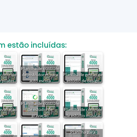
estão incluídas:
Planilha de controle
 controle
de instrutores para
Planilha de gestão de
 pilates
auto escola
estúdio de design
Planilha de controle
 avaliação
de estúdio de
Planilha de controle
es
gravação
de estúdio musical
Planilha para