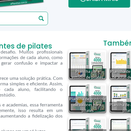
Também 
ntes de pilates
esafio. Muitos profissionais
formações de cada aluno, como
 gerar confusão e impactar a
Planilha para
Planilha de
estúdio de pilates
de aulas de
ferece uma solução prática. Com
orma simples e eficiente. Assim,
cada aluno, facilitando o
estúdio.
Planilha de controle
os e academias, essa ferramenta
de valores para
Planilha de
emente, isso resulta em um
pilates
pilat
 aumentando a fidelização dos
 alunos em um só lugar.