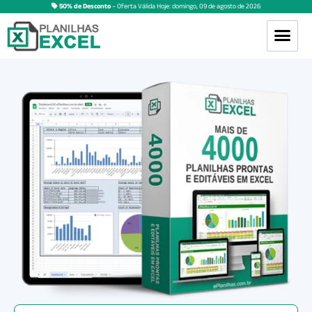
50% de Desconto
– Oferta Válida Hoje:
domingo
,
09
de
agosto
de
2026