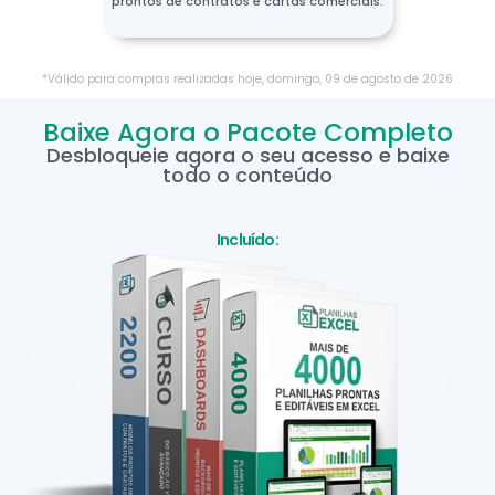
prontos de contratos e cartas comerciais.
*Válido para compras realizadas hoje,
domingo
,
09
de
agosto
de
2026
Baixe Agora o Pacote Completo
Desbloqueie agora o seu acesso e baixe
todo o conteúdo
Incluído: