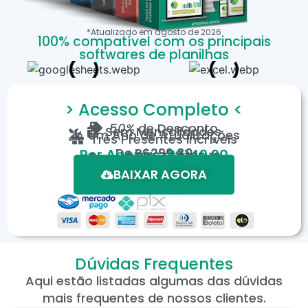
*Atualizado em
agosto
de
2026
100% compatível com os principais
softwares de planilhas
> Acesso Completo <
50%
de Desconto
Sem Mensalidades
Um Ano de Atualizações
Três Presentes Incríveis
De
R$299,80
Por Apenas: R$149,90
Em até 12X de R$15,19
*Oferta válida por tempo limitado.
BAIXAR AGORA
Dúvidas Frequentes
Aqui estão listadas algumas das dúvidas
mais frequentes de nossos clientes.