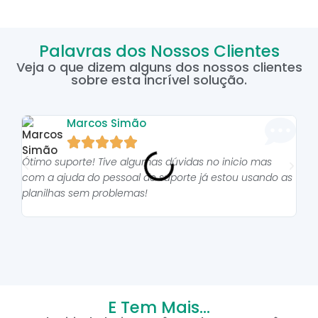
Palavras dos Nossos Clientes
Veja o que dizem alguns dos nossos clientes
sobre esta incrível solução.
Marcos Simão





Ótimo suporte! Tive algumas dúvidas no inicio mas
As p
com a ajuda do pessoal do suporte já estou usando as
pro
planilhas sem problemas!
E Tem Mais...