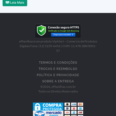
Leia Mais
ePlanilhas é um produto VipMart – Comercio de Produtos
Digitais Fone: (11) 5239-6456 | CNPJ: 11.478.388/0001-
57
TERMOS E CONDIÇÕES
TROCAS E REEMBOLSO
POLÍTICA E PRIVACIDADE
SOBRE A ENTREGA
©
2026
, ePlanilhas.com.br
Todos os Direitos Reservados