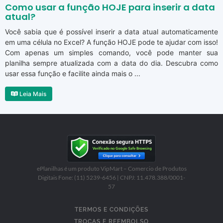
Como usar a função HOJE para inserir a data
atual?
Você sabia que é possível inserir a data atual automaticamente
em uma célula no Excel? A função HOJE pode te ajudar com isso!
Com apenas um simples comando, você pode manter sua
planilha sempre atualizada com a data do dia. Descubra como
usar essa função e facilite ainda mais o ...
Leia Mais
ePlanilhas é um produto VipMart – Comercio de Produtos
Digitais Fone: (11) 5239-6456 | CNPJ: 11.478.388/0001-
57
TERMOS E CONDIÇÕES
TROCAS E REEMBOLSO