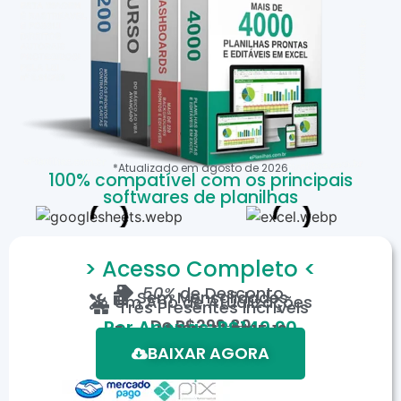
*Atualizado em
agosto
de
2026
100% compatível com os principais
softwares de planilhas
> Acesso Completo <
50%
de Desconto
Sem Mensalidades
Um Ano de Atualizações
Três Presentes Incríveis
De
R$299,80
Por Apenas: R$149,90
Em até 12X de R$15,19
*Oferta válida por tempo limitado.
BAIXAR AGORA