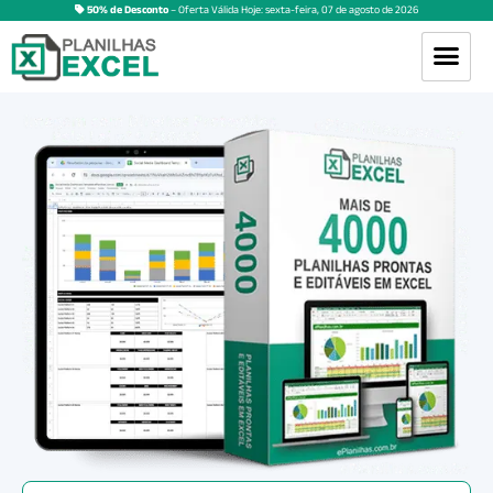
50% de Desconto
– Oferta Válida Hoje:
sexta-feira
,
07
de
agosto
de
2026