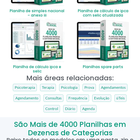
Planilha de simples nacional
Planilha de cálculo de ipca
– anexo iii
com selic atualizada
Planilha de cálculo ipca e
Planilhas spare parts
selic
Mais áreas relacionadas:
Psicoterapia
Terapia
Psicologia
Prova
Agendamentos
Agendamento
Consultas
Frequência
Evolução
úTeis
Control
Diário
Agenda
São Mais de 4000 Planilhas em
Dezenas de Categorias
Baixe todos os modelos em uma pasta .zip e