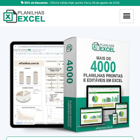
50% de Desconto
– Oferta Válida Hoje:
quinta-feira
,
06
de
agosto
de
2026