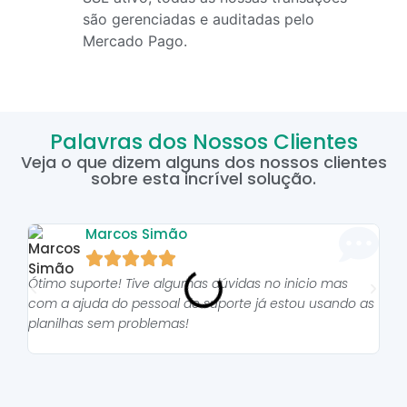
são gerenciadas e auditadas pelo
Mercado Pago.
Palavras dos Nossos Clientes
Veja o que dizem alguns dos nossos clientes
sobre esta incrível solução.
Marcos Simão





Ótimo suporte! Tive algumas dúvidas no inicio mas
As p
com a ajuda do pessoal do suporte já estou usando as
pro
planilhas sem problemas!