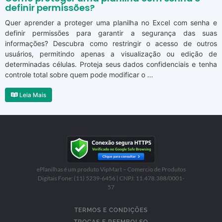
definir permissões?
Quer aprender a proteger uma planilha no Excel com senha e
definir permissões para garantir a segurança das suas
informações? Descubra como restringir o acesso de outros
usuários, permitindo apenas a visualização ou edição de
determinadas células. Proteja seus dados confidenciais e tenha
controle total sobre quem pode modificar o ...
Leia Mais
ePlanilhas é um produto VipMart – Comercio de Produtos
Digitais Fone: (11) 5239-6456 | CNPJ: 11.478.388/0001-
57
TERMOS E CONDIÇÕES
TROCAS E REEMBOLSO