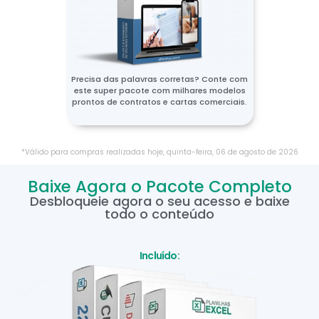
Precisa das palavras corretas? Conte com
este super pacote com milhares modelos
prontos de contratos e cartas comerciais.
*Válido para compras realizadas hoje,
quinta-feira
,
06
de
agosto
de
2026
Baixe Agora o Pacote Completo
Desbloqueie agora o seu acesso e baixe
todo o conteúdo
Incluído: