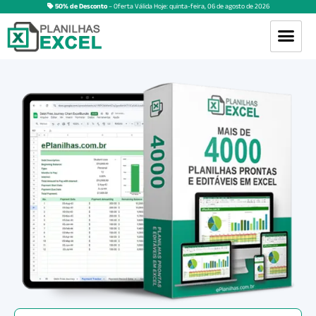
50% de Desconto
– Oferta Válida Hoje:
quinta-feira
,
06
de
agosto
de
2026