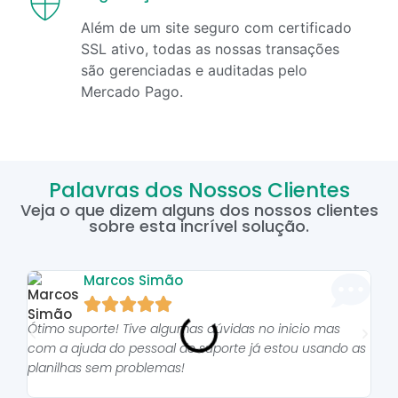
Além de um site seguro com certificado
SSL ativo, todas as nossas transações
são gerenciadas e auditadas pelo
Mercado Pago.
Palavras dos Nossos Clientes
Veja o que dizem alguns dos nossos clientes
sobre esta incrível solução.
Marcos Simão





Ótimo suporte! Tive algumas dúvidas no inicio mas
As p
com a ajuda do pessoal do suporte já estou usando as
pro
planilhas sem problemas!