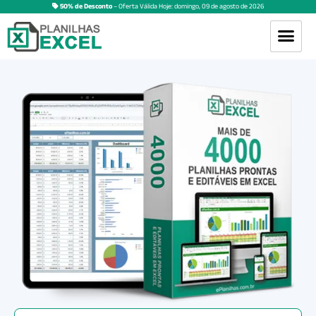
50% de Desconto
– Oferta Válida Hoje:
domingo
,
09
de
agosto
de
2026