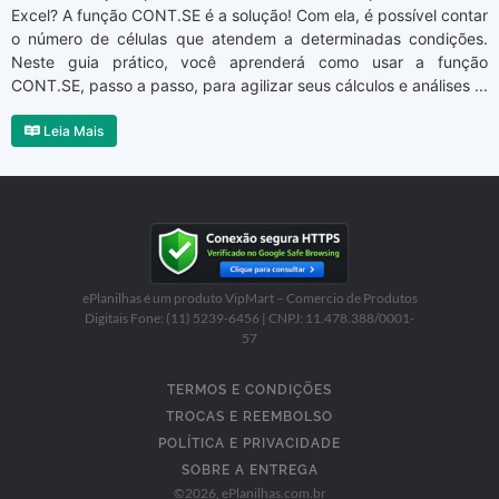
Excel? A função CONT.SE é a solução! Com ela, é possível contar
o número de células que atendem a determinadas condições.
Neste guia prático, você aprenderá como usar a função
CONT.SE, passo a passo, para agilizar seus cálculos e análises ...
Leia Mais
ePlanilhas é um produto VipMart – Comercio de Produtos
Digitais Fone: (11) 5239-6456 | CNPJ: 11.478.388/0001-
57
TERMOS E CONDIÇÕES
TROCAS E REEMBOLSO
POLÍTICA E PRIVACIDADE
SOBRE A ENTREGA
©
2026
, ePlanilhas.com.br