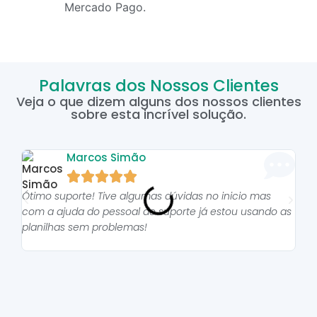
Mercado Pago.
Palavras dos Nossos Clientes
Veja o que dizem alguns dos nossos clientes
sobre esta incrível solução.
Marcos Simão





Ótimo suporte! Tive algumas dúvidas no inicio mas
As p
com a ajuda do pessoal do suporte já estou usando as
pro
planilhas sem problemas!