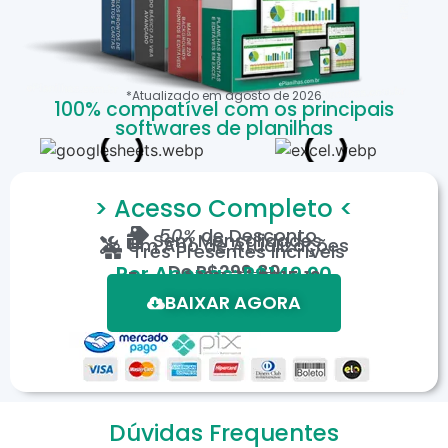
*Atualizado em
agosto
de
2026
100% compatível com os principais
softwares de planilhas
> Acesso Completo <
50%
de Desconto
Sem Mensalidades
Um Ano de Atualizações
Três Presentes Incríveis
De
R$299,80
Por Apenas: R$149,90
Em até 12X de R$15,19
*Oferta válida por tempo limitado.
BAIXAR AGORA
Dúvidas Frequentes