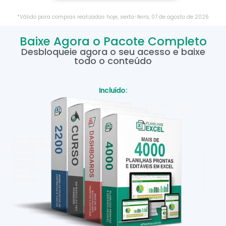
*Válido para compras realizadas hoje,
sexta-feira
,
07
de
agosto
de
2026
Baixe Agora o Pacote Completo
Desbloqueie agora o seu acesso e baixe
todo o conteúdo
Incluído: