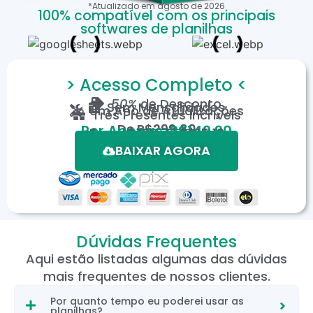
*Atualizado em
agosto
de
2026
100% compatível com os principais
softwares de planilhas
> Acesso Completo <
50%
de Desconto
Sem Mensalidades
Um Ano de Atualizações
Três Presentes Incríveis
De
R$299,80
Por Apenas: R$149,90
Em até 12X de R$15,19
*Oferta válida por tempo limitado.
BAIXAR AGORA
Dúvidas Frequentes
Aqui estão listadas algumas das dúvidas
mais frequentes de nossos clientes.
Por quanto tempo eu poderei usar as
planilhas?