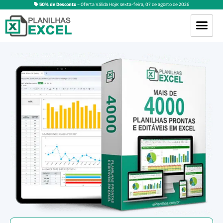
50% de Desconto
– Oferta Válida Hoje:
sexta-feira
,
07
de
agosto
de
2026