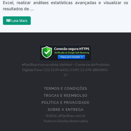
Excel, realizar análises estatísticas avançadas e visualizar os
resultados de ...
Leia Mais
ePlanilhas é um produto VipMart – Comercio de Produtos
Digitais Fone: (11) 5239-6456 | CNPJ: 11.478.388/0001-
57
TERMOS E CONDIÇÕES
TROCAS E REEMBOLSO
POLÍTICA E PRIVACIDADE
SOBRE A ENTREGA
©
2026
, ePlanilhas.com.br
Todos os Direitos Reservados