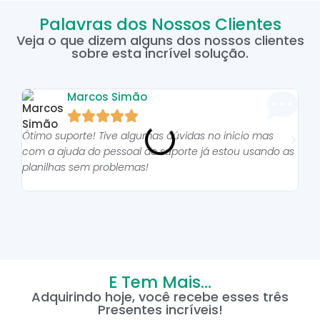
Palavras dos Nossos Clientes
Veja o que dizem alguns dos nossos clientes
sobre esta incrível solução.
Marcos Simão





Ótimo suporte! Tive algumas dúvidas no inicio mas
As p
com a ajuda do pessoal do suporte já estou usando as
pro
planilhas sem problemas!
E Tem Mais...
Adquirindo hoje, você recebe esses três
Presentes incríveis!