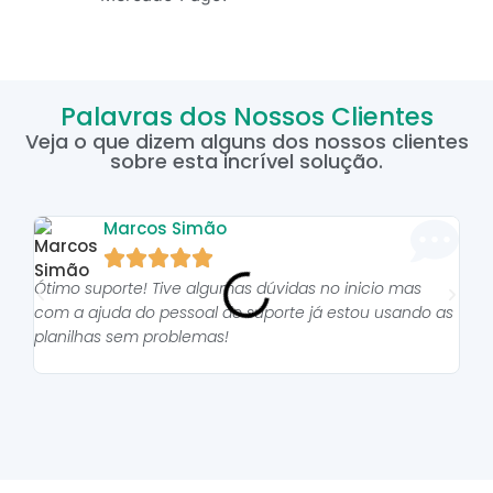
Palavras dos Nossos Clientes
Veja o que dizem alguns dos nossos clientes
sobre esta incrível solução.
Marcos Simão





Ótimo suporte! Tive algumas dúvidas no inicio mas
As p
com a ajuda do pessoal do suporte já estou usando as
pro
planilhas sem problemas!