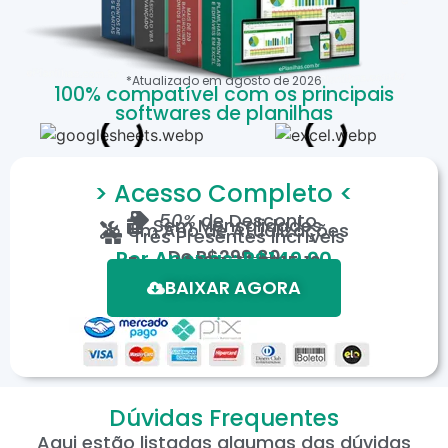
*Atualizado em
agosto
de
2026
100% compatível com os principais
softwares de planilhas
> Acesso Completo <
50%
de Desconto
Sem Mensalidades
Um Ano de Atualizações
Três Presentes Incríveis
De
R$299,80
Por Apenas: R$149,90
Em até 12X de R$15,19
*Oferta válida por tempo limitado.
BAIXAR AGORA
Dúvidas Frequentes
Aqui estão listadas algumas das dúvidas