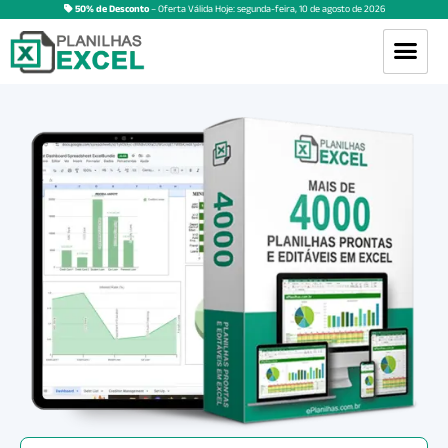
50% de Desconto
– Oferta Válida Hoje:
segunda-feira
,
10
de
agosto
de
2026