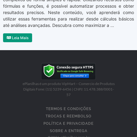
fórmulas e funções, é possível automatizar processos e obter
resultados precisos. Neste conteúdo, você aprenderá como
utilizar essas ferramentas para realizar desde cálculos básicos
até análises avançadas. Descubra como maximizar a ...
Leia Mais
ePlanilhas é um produto VipMart – Comercio de Produtos
Digitais Fone: (11) 5239-6456 | CNPJ: 11.478.388/0001-
57
TERMOS E CONDIÇÕES
TROCAS E REEMBOLSO
POLÍTICA E PRIVACIDADE
SOBRE A ENTREGA