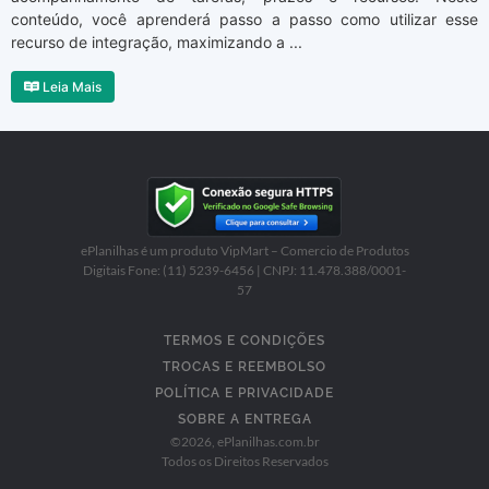
conteúdo, você aprenderá passo a passo como utilizar esse
recurso de integração, maximizando a ...
Leia Mais
ePlanilhas é um produto VipMart – Comercio de Produtos
Digitais Fone: (11) 5239-6456 | CNPJ: 11.478.388/0001-
57
TERMOS E CONDIÇÕES
TROCAS E REEMBOLSO
POLÍTICA E PRIVACIDADE
SOBRE A ENTREGA
©
2026
, ePlanilhas.com.br
Todos os Direitos Reservados