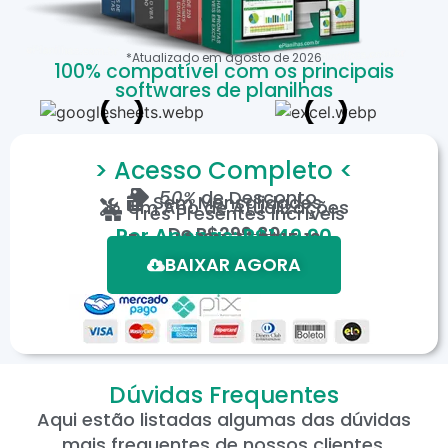
*Atualizado em
agosto
de
2026
100% compatível com os principais
softwares de planilhas
> Acesso Completo <
50%
de Desconto
Sem Mensalidades
Um Ano de Atualizações
Três Presentes Incríveis
De
R$299,80
Por Apenas: R$149,90
Em até 12X de R$15,19
*Oferta válida por tempo limitado.
BAIXAR AGORA
Dúvidas Frequentes
Aqui estão listadas algumas das dúvidas
mais frequentes de nossos clientes.