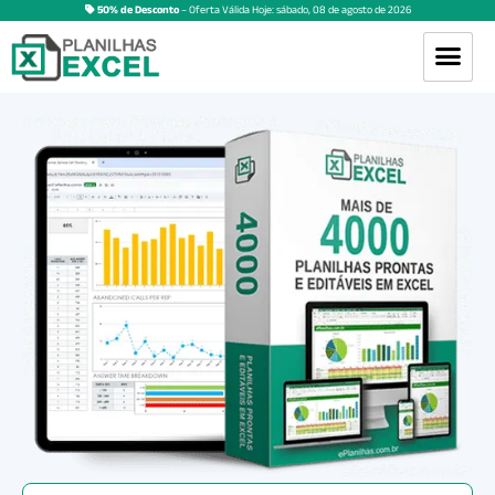
50% de Desconto
– Oferta Válida Hoje:
sábado
,
08
de
agosto
de
2026