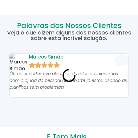
Palavras dos Nossos Clientes
Veja o que dizem alguns dos nossos clientes
sobre esta incrível solução.
Marcos Simão





Ótimo suporte! Tive algumas dúvidas no inicio mas
As p
com a ajuda do pessoal do suporte já estou usando as
pro
planilhas sem problemas!
E Tem Mais...