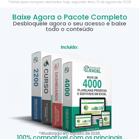
*Válido para compras realizadas hoje,
segunda-feira
,
10
de
agosto
de
2026
Baixe Agora o Pacote Completo
Desbloqueie agora o seu acesso e baixe
todo o conteúdo
Incluído:
*Atualizado em
agosto
de
2026
100% compatível com os principais