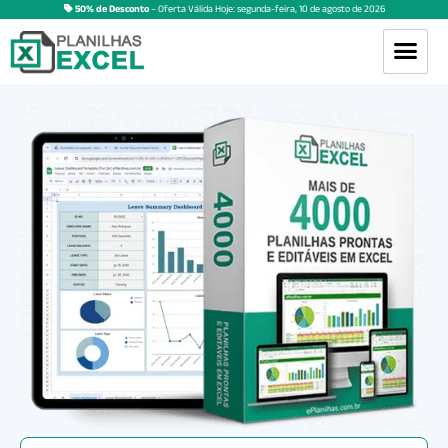
50% de Desconto
– Oferta Válida Hoje:
segunda-feira
,
10
de
agosto
de
2026