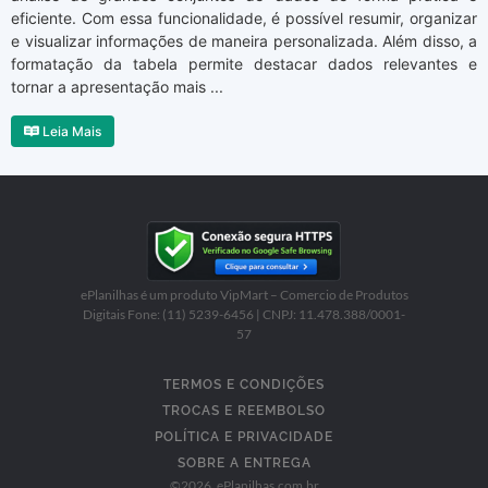
eficiente. Com essa funcionalidade, é possível resumir, organizar
e visualizar informações de maneira personalizada. Além disso, a
formatação da tabela permite destacar dados relevantes e
tornar a apresentação mais ...
Leia Mais
ePlanilhas é um produto VipMart – Comercio de Produtos
Digitais Fone: (11) 5239-6456 | CNPJ: 11.478.388/0001-
57
TERMOS E CONDIÇÕES
TROCAS E REEMBOLSO
POLÍTICA E PRIVACIDADE
SOBRE A ENTREGA
©
2026
, ePlanilhas.com.br