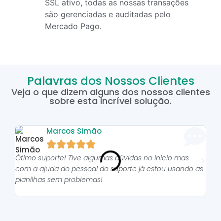
SSL ativo, todas as nossas transações
são gerenciadas e auditadas pelo
Mercado Pago.
Palavras dos Nossos Clientes
Veja o que dizem alguns dos nossos clientes
sobre esta incrível solução.
Marcos Simão





Ótimo suporte! Tive algumas dúvidas no inicio mas
As p
com a ajuda do pessoal do suporte já estou usando as
pro
planilhas sem problemas!