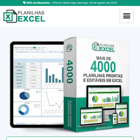
50% de Desconto
– Oferta Válida Hoje:
domingo
,
09
de
agosto
de
2026