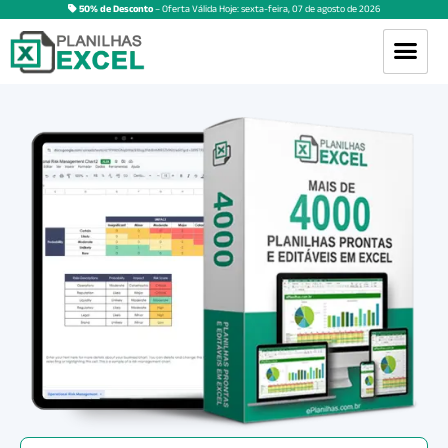
50% de Desconto
– Oferta Válida Hoje:
sexta-feira
,
07
de
agosto
de
2026