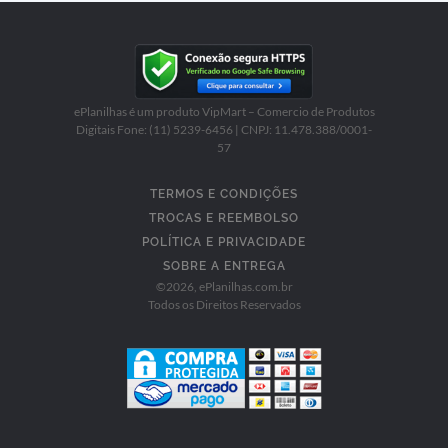
ePlanilhas é um produto VipMart – Comercio de Produtos
Digitais Fone: (11) 5239-6456 | CNPJ: 11.478.388/0001-
57
TERMOS E CONDIÇÕES
TROCAS E REEMBOLSO
POLÍTICA E PRIVACIDADE
SOBRE A ENTREGA
©
2026
, ePlanilhas.com.br
Todos os Direitos Reservados