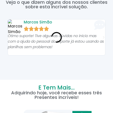
Veja o que dizem alguns dos nossos clientes
sobre esta incrível solução.
Marcos Simão





Ótimo suporte! Tive algumas dúvidas no inicio mas
As p
com a ajuda do pessoal do suporte já estou usando as
pro
planilhas sem problemas!
E Tem Mais...
Adquirindo hoje, você recebe esses três
Presentes incríveis!