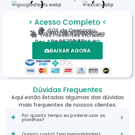
> Acesso Completo <
50%
de Desconto
Sem Mensalidades
Um Ano de Atualizações
Três Presentes Incríveis
De
R$299,80
Por Apenas: R$149,90
Em até 12X de R$15,19
*Oferta válida por tempo limitado.
BAIXAR AGORA
Dúvidas Frequentes
Aqui estão listadas algumas das dúvidas
mais frequentes de nossos clientes.
Por quanto tempo eu poderei usar as
planilhas?
Quanto custa? Tem mensalidades?