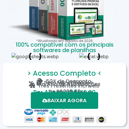
*Atualizado em
agosto
de
2026
100% compatível com os principais
softwares de planilhas
> Acesso Completo <
50%
de Desconto
Sem Mensalidades
Um Ano de Atualizações
Três Presentes Incríveis
De
R$299,80
Por Apenas: R$149,90
Em até 12X de R$15,19
*Oferta válida por tempo limitado.
BAIXAR AGORA