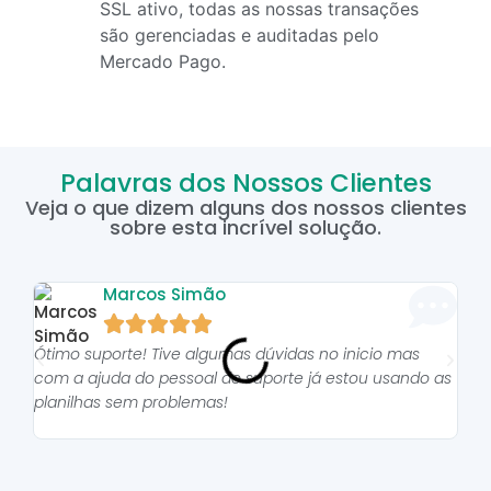
SSL ativo, todas as nossas transações
são gerenciadas e auditadas pelo
Mercado Pago.
Palavras dos Nossos Clientes
Veja o que dizem alguns dos nossos clientes
sobre esta incrível solução.
Marcos Simão





Ótimo suporte! Tive algumas dúvidas no inicio mas
As p
com a ajuda do pessoal do suporte já estou usando as
pro
planilhas sem problemas!