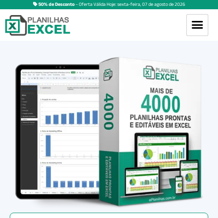
50% de Desconto
– Oferta Válida Hoje:
sexta-feira
,
07
de
agosto
de
2026