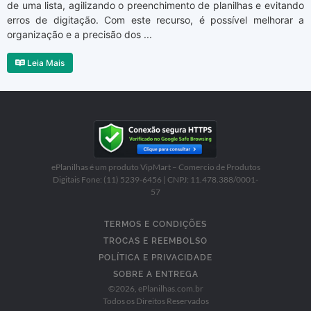
de uma lista, agilizando o preenchimento de planilhas e evitando
erros de digitação. Com este recurso, é possível melhorar a
organização e a precisão dos ...
Leia Mais
ePlanilhas é um produto VipMart – Comercio de Produtos
Digitais Fone: (11) 5239-6456 | CNPJ: 11.478.388/0001-
57
TERMOS E CONDIÇÕES
TROCAS E REEMBOLSO
POLÍTICA E PRIVACIDADE
SOBRE A ENTREGA
©
2026
, ePlanilhas.com.br
Todos os Direitos Reservados