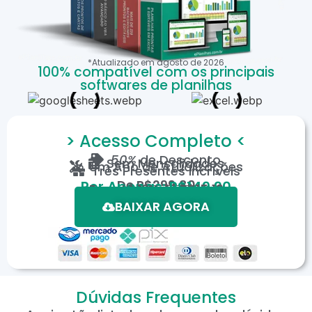
*Atualizado em
agosto
de
2026
100% compatível com os principais
softwares de planilhas
> Acesso Completo <
50%
de Desconto
Sem Mensalidades
Um Ano de Atualizações
Três Presentes Incríveis
De
R$299,80
Por Apenas: R$149,90
Em até 12X de R$15,19
*Oferta válida por tempo limitado.
BAIXAR AGORA
Dúvidas Frequentes