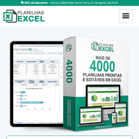
50% de Desconto
– Oferta Válida Hoje:
sexta-feira
,
07
de
agosto
de
2026