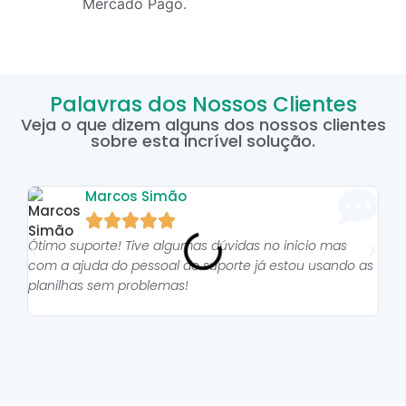
Mercado Pago.
Palavras dos Nossos Clientes
Veja o que dizem alguns dos nossos clientes
sobre esta incrível solução.
Marcos Simão





Ótimo suporte! Tive algumas dúvidas no inicio mas
As p
com a ajuda do pessoal do suporte já estou usando as
pro
planilhas sem problemas!