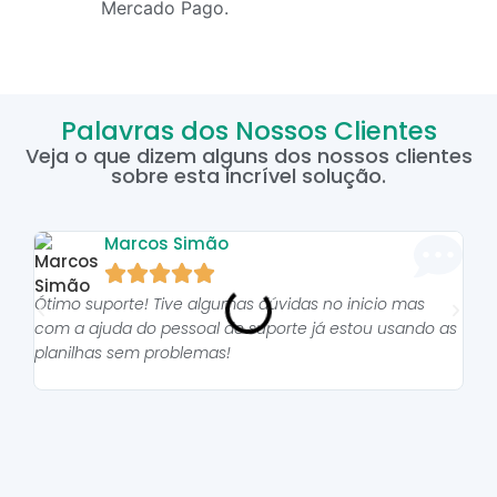
Mercado Pago.
Palavras dos Nossos Clientes
Veja o que dizem alguns dos nossos clientes
sobre esta incrível solução.
Marcos Simão





Ótimo suporte! Tive algumas dúvidas no inicio mas
As p
com a ajuda do pessoal do suporte já estou usando as
pro
planilhas sem problemas!