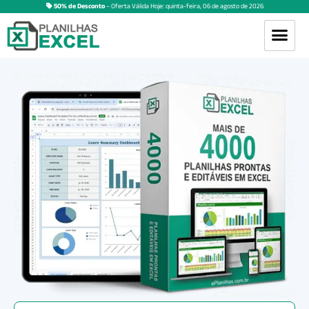
50% de Desconto
– Oferta Válida Hoje:
quinta-feira
,
06
de
agosto
de
2026