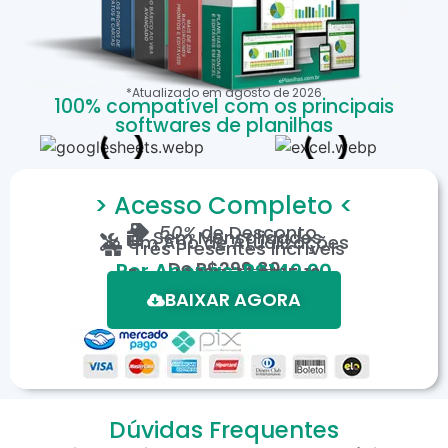
*Atualizado em
agosto
de
2026
100% compatível com os principais
softwares de planilhas
> Acesso Completo <
50%
de Desconto
Sem Mensalidades
Um Ano de Atualizações
Três Presentes Incríveis
De
R$299,80
Por Apenas: R$149,90
Em até 12X de R$15,19
*Oferta válida por tempo limitado.
BAIXAR AGORA
Dúvidas Frequentes