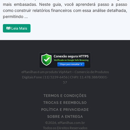
mais embasadas. Neste guia, você aprenderá passo a passo
como construir relatórios financeiros com essa análise detalhada,
permitindo ...
Leia Mais
ePlanilhas é um produto VipMart – Comercio de Produtos
Digitais Fone: (11) 5239-6456 | CNPJ: 11.478.388/0001-
57
TERMOS E CONDIÇÕES
TROCAS E REEMBOLSO
POLÍTICA E PRIVACIDADE
SOBRE A ENTREGA
©
2026
, ePlanilhas.com.br
Todos os Direitos Reservados