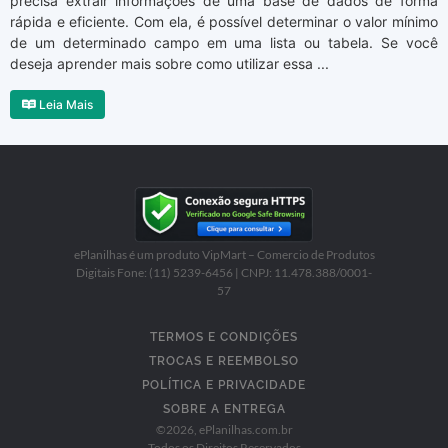
precisa extrair informações de uma base de dados de forma
rápida e eficiente. Com ela, é possível determinar o valor mínimo
de um determinado campo em uma lista ou tabela. Se você
deseja aprender mais sobre como utilizar essa ...
Leia Mais
ePlanilhas é um produto VipMart – Comercio de Produtos
Digitais Fone: (11) 5239-6456 | CNPJ: 11.478.388/0001-
57
TERMOS E CONDIÇÕES
TROCAS E REEMBOLSO
POLÍTICA E PRIVACIDADE
SOBRE A ENTREGA
©
2026
, ePlanilhas.com.br
Todos os Direitos Reservados