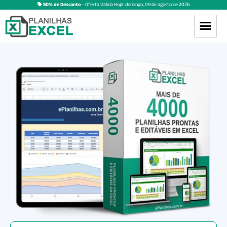
50% de Desconto
– Oferta Válida Hoje:
domingo
,
09
de
agosto
de
2026