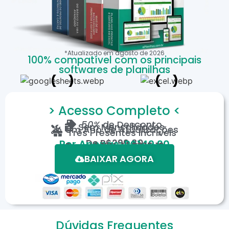
*Atualizado em
agosto
de
2026
100% compatível com os principais
softwares de planilhas
> Acesso Completo <
50%
de Desconto
Sem Mensalidades
Um Ano de Atualizações
Três Presentes Incríveis
De
R$299,80
Por Apenas: R$149,90
Em até 12X de R$15,19
*Oferta válida por tempo limitado.
BAIXAR AGORA
Dúvidas Frequentes