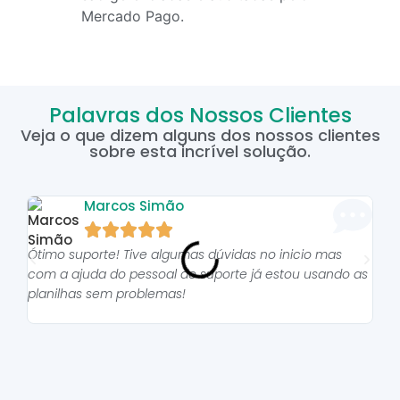
Mercado Pago.
Palavras dos Nossos Clientes
Veja o que dizem alguns dos nossos clientes
sobre esta incrível solução.
Marcos Simão





Ótimo suporte! Tive algumas dúvidas no inicio mas
As p
com a ajuda do pessoal do suporte já estou usando as
pro
planilhas sem problemas!