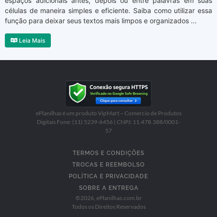
espaços adicionais antes, depois ou entre palavras em suas
células de maneira simples e eficiente. Saiba como utilizar essa
função para deixar seus textos mais limpos e organizados ...
Leia Mais
ePlanilhas é um produto VipMart – Comercio de Produtos
Digitais Fone: (11) 5239-6456 | CNPJ: 11.478.388/0001-
57
TERMOS E CONDIÇÕES
TROCAS E REEMBOLSO
POLÍTICA E PRIVACIDADE
SOBRE A ENTREGA
©
2026
, ePlanilhas.com.br
Todos os Direitos Reservados