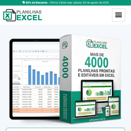
50% de Desconto
– Oferta Válida Hoje:
sábado
,
08
de
agosto
de
2026