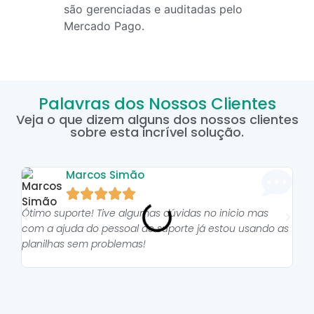
são gerenciadas e auditadas pelo
Mercado Pago.
Palavras dos Nossos Clientes
Veja o que dizem alguns dos nossos clientes
sobre esta incrível solução.
Marcos Simão





Ótimo suporte! Tive algumas dúvidas no inicio mas
As p
com a ajuda do pessoal do suporte já estou usando as
pro
planilhas sem problemas!