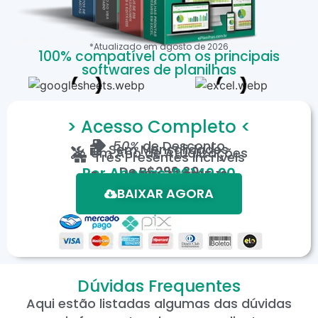
*Atualizado em
agosto
de
2026
100% compatível com os principais
softwares de planilhas
> Acesso Completo <
50%
de Desconto
Sem Mensalidades
Um Ano de Atualizações
Três Presentes Incríveis
De
R$299,80
Por Apenas: R$149,90
Em até 12X de R$15,19
*Oferta válida por tempo limitado.
BAIXAR AGORA
Dúvidas Frequentes
Aqui estão listadas algumas das dúvidas