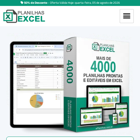
50% de Desconto
– Oferta Válida Hoje:
quarta-feira
,
05
de
agosto
de
2026