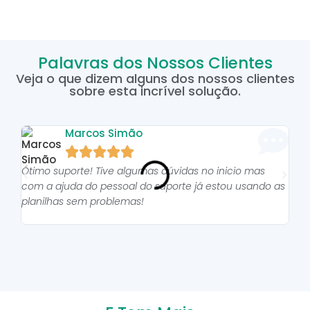
Palavras dos Nossos Clientes
Veja o que dizem alguns dos nossos clientes
sobre esta incrível solução.
Marcos Simão





Ótimo suporte! Tive algumas dúvidas no inicio mas
As p
com a ajuda do pessoal do suporte já estou usando as
pro
planilhas sem problemas!