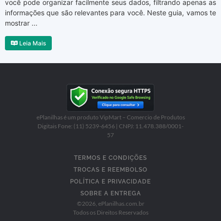
você pode organizar facilmente seus dados, filtrando apenas as
informações que são relevantes para você. Neste guia, vamos te
mostrar ...
Leia Mais
ePlanilhas é um produto VipMart – Comercio de Produtos
Digitais Fone: (11) 5239-6456 | CNPJ: 11.478.388/0001-
57
TERMOS E CONDIÇÕES
TROCAS E REEMBOLSO
POLÍTICA E PRIVACIDADE
SOBRE A ENTREGA
©
2026
, ePlanilhas.com.br
Todos os Direitos Reservados