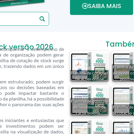
SAIBA MAIS
Também 
ck versão 2026
ao acompanhar o desempenho de
ta de organização podem gerar
ilha de cotação de stock surge
le, trazendo dados em um único
Planilha de
Planilha de cotações
de ponto c
de ações online
positiv
em estruturado, podem surgir
azos ou decisões baseadas em
ão pode impactar bastante o
da planilha, há a possibilidade
Planilha de controle
lhor o panorama das suas ações
de rendimento de
Planilha de
carne bovina…
de cotação 
es iniciantes e entusiastas que
e investimentos podem ser
xilia na visualização de dados,