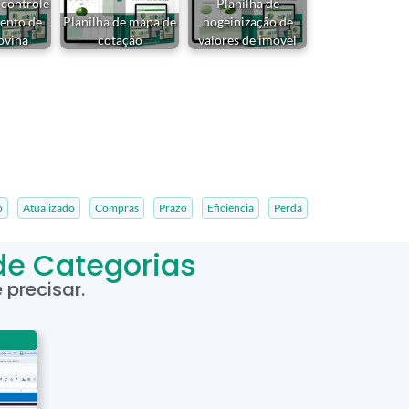
 controle
Planilha de
ento de
Planilha de mapa de
hogeinização de
ovina
cotação
valores de imovel
o
Atualizado
Compras
Prazo
Eficiência
Perda
de Categorias
precisar.