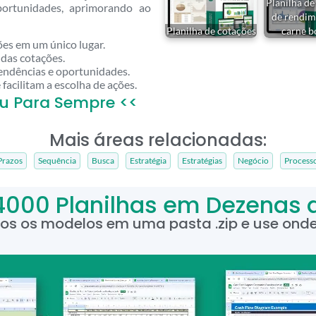
Planilha de
oportunidades, aprimorando ao
de rendim
Planilha de cotações
carne b
ões em um único lugar.
 das cotações.
tendências e oportunidades.
facilitam a escolha de ações.
u Para Sempre <<
Mais áreas relacionadas:
Prazos
Sequência
Busca
Estratégia
Estratégias
Negócio
Process
4000 Planilhas em Dezenas 
dos os modelos em uma pasta .zip e use onde 