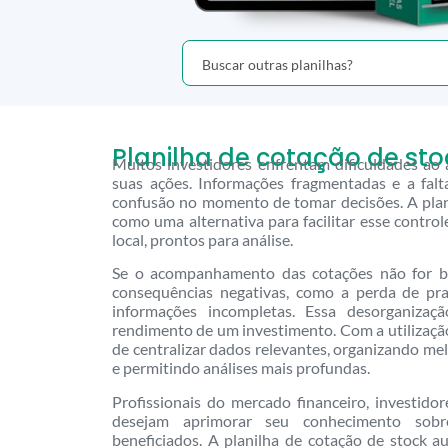
Planilha de cotação de sto
Muitos investidores enfrentam dificuldades 
suas ações. Informações fragmentadas e a fal
confusão no momento de tomar decisões. A plan
como uma alternativa para facilitar esse contro
local, prontos para análise.
Se o acompanhamento das cotações não for b
consequências negativas, como a perda de pr
informações incompletas. Essa desorganizaç
rendimento de um investimento. Com a utilização 
de centralizar dados relevantes, organizando me
e permitindo análises mais profundas.
Profissionais do mercado financeiro, investidor
desejam aprimorar seu conhecimento sobr
beneficiados. A planilha de cotação de stock au