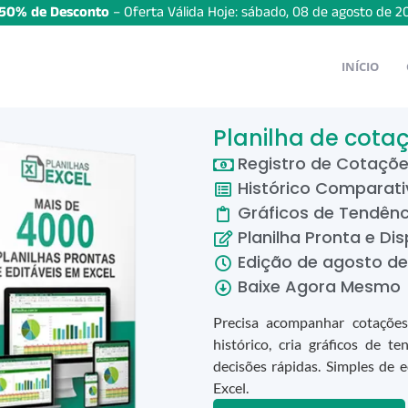
50% de Desconto
– Oferta Válida Hoje:
sábado
,
08
de
agosto
de
2
INÍCIO
Planilha de cota
Registro de Cotaçõ
Histórico Comparati
Gráficos de Tendênc
Planilha Pronta e Dis
Edição de
agosto
d
Baixe Agora Mesmo
Precisa acompanhar cotações 
histórico, cria gráficos de te
decisões rápidas. Simples de 
Excel.