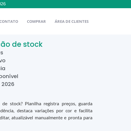
026
CONTATO
COMPRAR
ÁREA DE CLIENTES
ção de stock
es
vo
ia
ponível
e
2026
de stock? Planilha registra preços, guarda
ndência, destaca variações por cor e facilita
editar, atualizável manualmente e pronta para