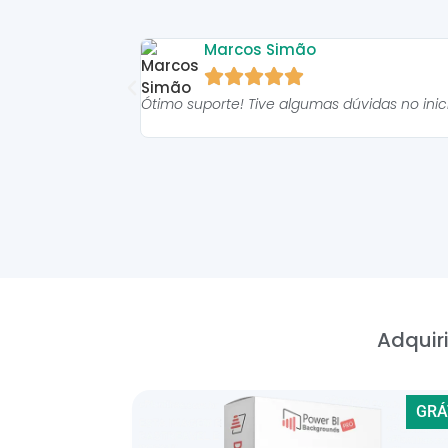
Marcos Simão





Ótimo suporte! Tive algumas dúvidas no ini
Adquiri
GRÁ