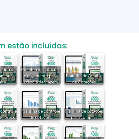
estão incluídas:
 controle
Planilha de cotações
om horas
e orçamento para
Planilha de Análise
as e…
agência de viagem
de Cotações
 controle
Planilha de controle
Planilha de cotações
de preços
de cotações
para compras