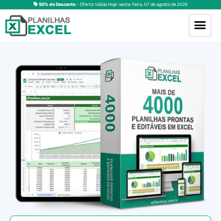
50% de Desconto
– Oferta Válida Hoje:
sexta-feira
,
07
de
agosto
de
2026