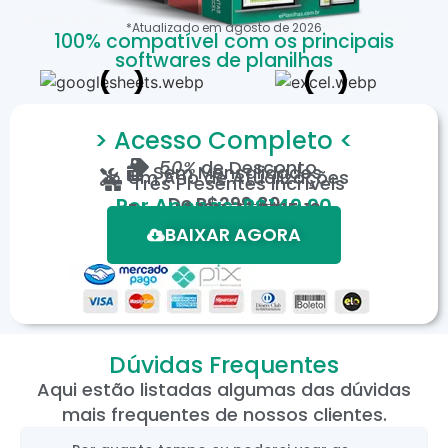
*Atualizado em
agosto
de
2026
100% compatível com os principais
softwares de planilhas
> Acesso Completo <
50%
de Desconto
Sem Mensalidades
Um Ano de Atualizações
Três Presentes Incríveis
De
R$299,80
Por Apenas: R$149,90
Em até 12X de R$15,19
*Oferta válida por tempo limitado.
BAIXAR AGORA
Dúvidas Frequentes
Aqui estão listadas algumas das dúvidas
mais frequentes de nossos clientes.