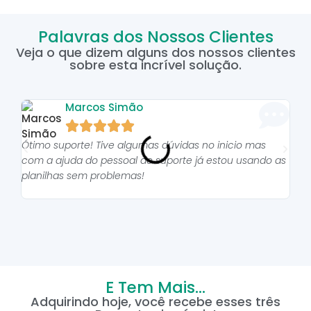
Palavras dos Nossos Clientes
Veja o que dizem alguns dos nossos clientes
sobre esta incrível solução.
Marcos Simão





Ótimo suporte! Tive algumas dúvidas no inicio mas
As p
com a ajuda do pessoal do suporte já estou usando as
pro
planilhas sem problemas!
E Tem Mais...
Adquirindo hoje, você recebe esses três