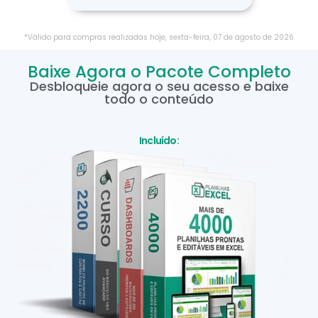
*Válido para compras realizadas hoje,
sexta-feira
,
07
de
agosto
de
2026
Baixe Agora o Pacote Completo
Desbloqueie agora o seu acesso e baixe
todo o conteúdo
Incluído: