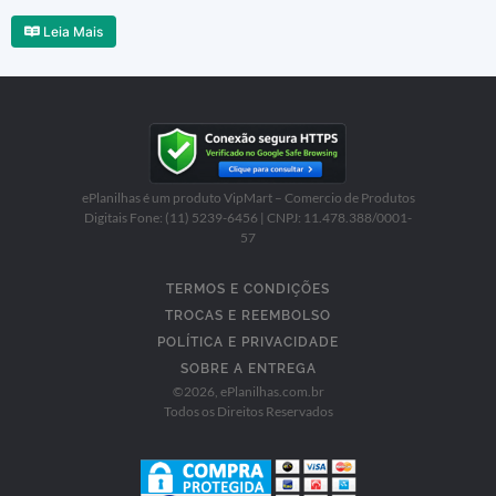
Leia Mais
ePlanilhas é um produto VipMart – Comercio de Produtos
Digitais Fone: (11) 5239-6456 | CNPJ: 11.478.388/0001-
57
TERMOS E CONDIÇÕES
TROCAS E REEMBOLSO
POLÍTICA E PRIVACIDADE
SOBRE A ENTREGA
©
2026
, ePlanilhas.com.br
Todos os Direitos Reservados