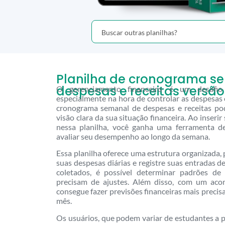
Planilha de cronograma s
despesas e receitas versão
O gerenciamento financeiro é um desafio
especialmente na hora de controlar as despesas e
cronograma semanal de despesas e receitas po
visão clara da sua situação financeira. Ao inserir
nessa planilha, você ganha uma ferramenta 
avaliar seu desempenho ao longo da semana.
Essa planilha oferece uma estrutura organizada, 
suas despesas diárias e registre suas entradas d
coletados, é possível determinar padrões de 
precisam de ajustes. Além disso, com um ac
consegue fazer previsões financeiras mais precis
mês.
Os usuários, que podem variar de estudantes a pr