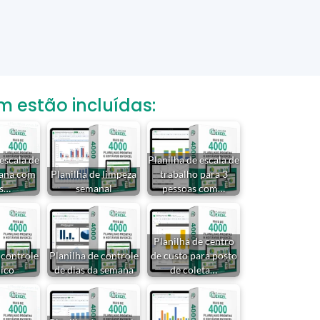
estão incluídas:
 escala de
Planilha de escala de
mana com
Planilha de limpeza
trabalho para 3
as…
semanal
pessoas com…
Planilha de centro
 controle
Planilha de controle
de custo para posto
ico
de dias da semana
de coleta…