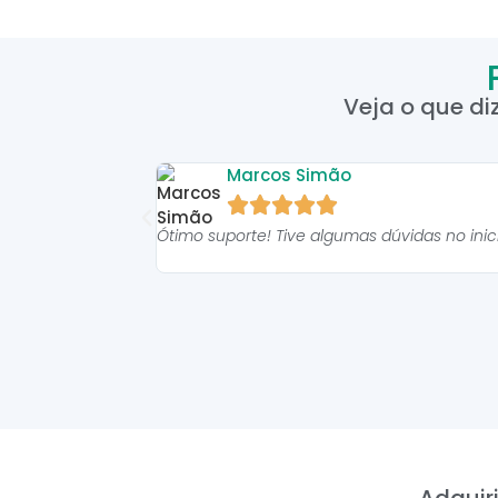
Veja o que di
Marcos Simão





Ótimo suporte! Tive algumas dúvidas no ini
Adquiri