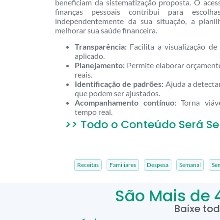
beneficiam da sistematização proposta. O aces
finanças pessoais contribui para escolha
independentemente da sua situação, a planil
melhorar sua saúde financeira.
Transparência:
Facilita a visualização d
aplicado.
Planejamento:
Permite elaborar orçament
reais.
Identificação de padrões:
Ajuda a detect
que podem ser ajustados.
Acompanhamento contínuo:
Torna viáv
tempo real.
>> Todo o Conteúdo Será Se
Receitas
Familiares
Despesa
Semanal
Se
São Mais de 
Baixe to