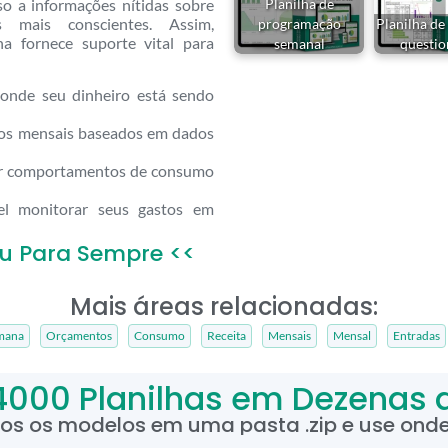
so a informações nítidas sobre
Planilha de
s mais conscientes. Assim,
programação
Planilha de
ha fornece suporte vital para
semanal
questio
e onde seu dinheiro está sendo
os mensais baseados em dados
ar comportamentos de consumo
el monitorar seus gastos em
u Para Sempre <<
Mais áreas relacionadas:
mana
Orçamentos
Consumo
Receita
Mensais
Mensal
Entradas
4000 Planilhas em Dezenas 
dos os modelos em uma pasta .zip e use onde 