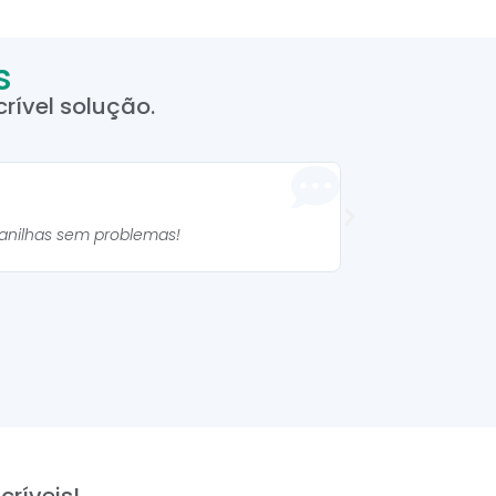
s
rível solução.
Manuela 



lanilhas sem problemas!
As planilhas são mu
críveis!