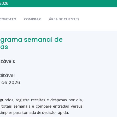
2026
CONTATO
COMPRAR
ÁREA DE CLIENTES
nograma semanal de
tas
izáveis
ditável
de
2026
undos, registre receitas e despesas por dia,
 totais semanais e compare entradas versus
 simples para tomada de decisão rápida.