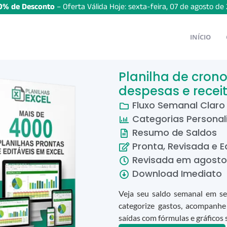
% de Desconto
– Oferta Válida Hoje:
sexta-feira
,
07
de
agosto
de
INÍCIO
Planilha de cro
despesas e recei
Fluxo Semanal Claro
Categorias Personal
Resumo de Saldos
Pronta, Revisada e E
Revisada em
agosto
Download Imediato
Veja seu saldo semanal em seg
categorize gastos, acompanhe
saídas com fórmulas e gráficos