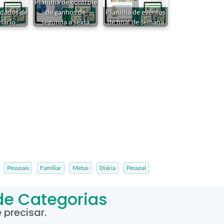
Planilha de controle
 dados de
de ganhos de
Planilha de eventos
nário
segunda a sexta
de final de semana
Pessoais
Familiar
Metas
Diária
Pessoal
de Categorias
precisar.