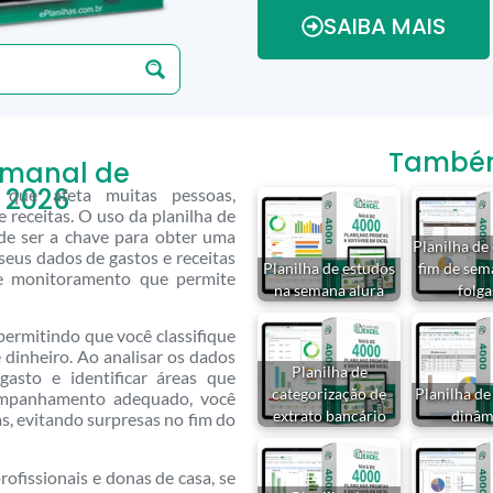
SAIBA MAIS
Também 
emanal de
 2026
 que afeta muitas pessoas,
 receitas. O uso da planilha de
de ser a chave para obter uma
Planilha de
 seus dados de gastos e receitas
Planilha de estudos
fim de se
de monitoramento que permite
na semana alura
folg
permitindo que você classifique
e dinheiro. Ao analisar os dados
Planilha de
gasto e identificar áreas que
categorização de
Planilha de
ompanhamento adequado, você
extrato bancário
dinâm
as, evitando surpresas no fim do
ofissionais e donas de casa, se