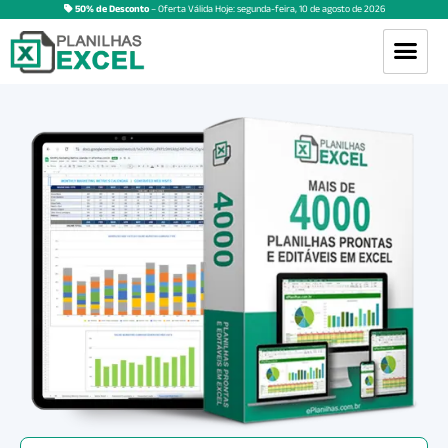
50% de Desconto
– Oferta Válida Hoje:
segunda-feira
,
10
de
agosto
de
2026