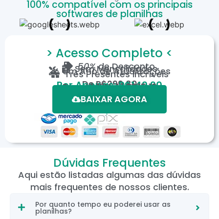
100% compatível com os principais
softwares de planilhas
> Acesso Completo <
50%
de Desconto
Sem Mensalidades
Um Ano de Atualizações
Três Presentes Incríveis
De
R$299,80
Por Apenas: R$149,90
Em até 12X de R$15,19
*Oferta válida por tempo limitado.
BAIXAR AGORA
Dúvidas Frequentes
Aqui estão listadas algumas das dúvidas
mais frequentes de nossos clientes.
Por quanto tempo eu poderei usar as
planilhas?