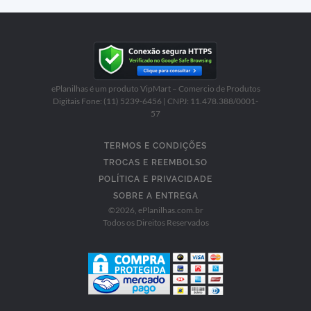
ePlanilhas é um produto VipMart – Comercio de Produtos
Digitais Fone: (11) 5239-6456 | CNPJ: 11.478.388/0001-
57
TERMOS E CONDIÇÕES
TROCAS E REEMBOLSO
POLÍTICA E PRIVACIDADE
SOBRE A ENTREGA
©
2026
, ePlanilhas.com.br
Todos os Direitos Reservados