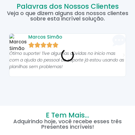
Palavras dos Nossos Clientes
Veja o que dizem alguns dos nossos clientes
sobre esta incrível solução.
Marcos Simão





Ótimo suporte! Tive algumas dúvidas no inicio mas
As p
com a ajuda do pessoal do suporte já estou usando as
pro
planilhas sem problemas!
E Tem Mais...
Adquirindo hoje, você recebe esses três
Presentes incríveis!