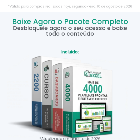
*Válido para compras realizadas hoje,
segunda-feira
,
10
de
agosto
de
2026
Baixe Agora o Pacote Completo
Desbloqueie agora o seu acesso e baixe
todo o conteúdo
Incluído:
*Atualizado em
agosto
de
2026