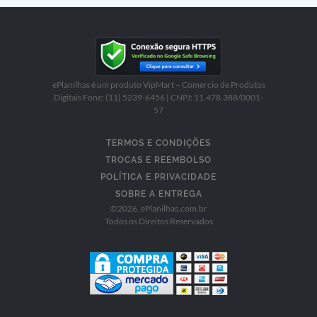
ePlanilhas é um produto VipMart – Comercio de Produtos
Digitais Fone: (11) 5239-6456 | CNPJ: 11.478.388/0001-
57
TERMOS E CONDIÇÕES
TROCAS E REEMBOLSO
POLÍTICA E PRIVACIDADE
SOBRE A ENTREGA
©
2026
, ePlanilhas.com.br
Todos os Direitos Reservados