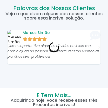
Palavras dos Nossos Clientes
Veja o que dizem alguns dos nossos clientes
sobre esta incrível solução.
Marcos Simão





Ótimo suporte! Tive algumas dúvidas no inicio mas
As p
com a ajuda do pessoal do suporte já estou usando as
pro
planilhas sem problemas!
E Tem Mais...
Adquirindo hoje, você recebe esses três
Presentes incríveis!