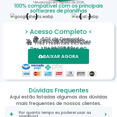
*Atualizado em
agosto
de
2026
100% compatível com os principais
softwares de planilhas
> Acesso Completo <
50%
de Desconto
Sem Mensalidades
Um Ano de Atualizações
Três Presentes Incríveis
De
R$299,80
Por Apenas: R$149,90
Em até 12X de R$15,19
*Oferta válida por tempo limitado.
BAIXAR AGORA
Dúvidas Frequentes
Aqui estão listadas algumas das dúvidas
mais frequentes de nossos clientes.
Por quanto tempo eu poderei usar as
planilhas?