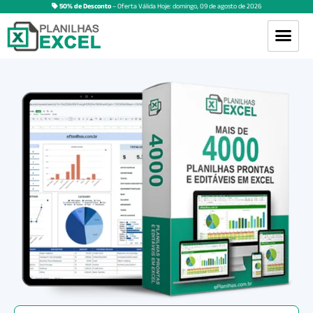
50% de Desconto
– Oferta Válida Hoje:
domingo
,
09
de
agosto
de
2026