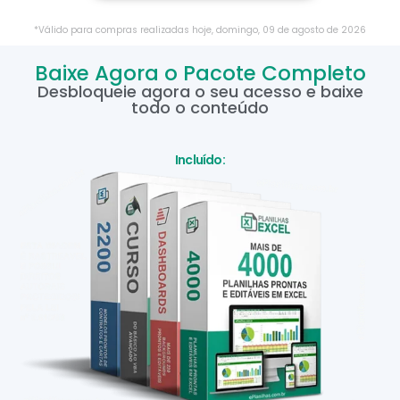
*Válido para compras realizadas hoje,
domingo
,
09
de
agosto
de
2026
Baixe Agora o Pacote Completo
Desbloqueie agora o seu acesso e baixe
todo o conteúdo
Incluído: