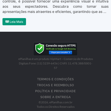
controle, é possível fornecer uma experiência visual e intuitiva
aos seus espectadores. Descubra como tornar suas
apresentações mais atraentes e eficientes, garantindo que as ...
Leia Mais
ePlanilhas é um produto VipMart – Comercio de Produtos
Digitais Fone: (11) 5239-6456 | CNPJ: 11.478.388/0001-
57
TERMOS E CONDIÇÕES
TROCAS E REEMBOLSO
POLÍTICA E PRIVACIDADE
SOBRE A ENTREGA
©
2026
, ePlanilhas.com.br
Todos os Direitos Reservados