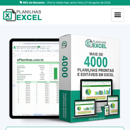
50% de Desconto
– Oferta Válida Hoje:
sexta-feira
,
07
de
agosto
de
2026