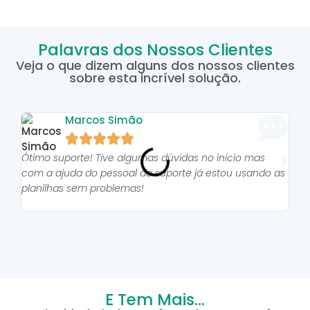
Palavras dos Nossos Clientes
Veja o que dizem alguns dos nossos clientes
sobre esta incrível solução.
Marcos Simão





Ótimo suporte! Tive algumas dúvidas no inicio mas
As p
com a ajuda do pessoal do suporte já estou usando as
pro
planilhas sem problemas!
E Tem Mais...