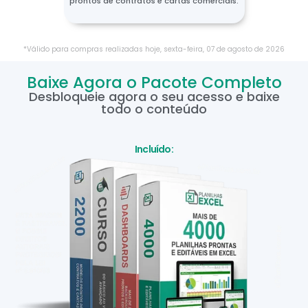
prontos de contratos e cartas comerciais.
*Válido para compras realizadas hoje,
sexta-feira
,
07
de
agosto
de
2026
Baixe Agora o Pacote Completo
Desbloqueie agora o seu acesso e baixe
todo o conteúdo
Incluído: