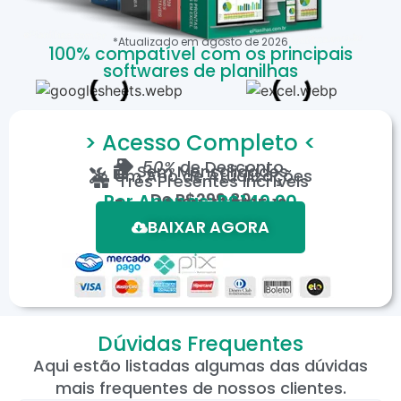
*Atualizado em
agosto
de
2026
100% compatível com os principais
softwares de planilhas
> Acesso Completo <
50%
de Desconto
Sem Mensalidades
Um Ano de Atualizações
Três Presentes Incríveis
De
R$299,80
Por Apenas: R$149,90
Em até 12X de R$15,19
*Oferta válida por tempo limitado.
BAIXAR AGORA
Dúvidas Frequentes
Aqui estão listadas algumas das dúvidas
mais frequentes de nossos clientes.