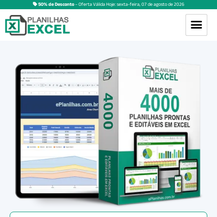
50% de Desconto
– Oferta Válida Hoje:
sexta-feira
,
07
de
agosto
de
2026