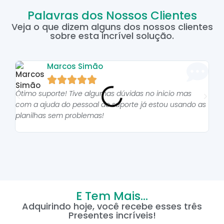
Palavras dos Nossos Clientes
Veja o que dizem alguns dos nossos clientes
sobre esta incrível solução.
Marcos Simão





Ótimo suporte! Tive algumas dúvidas no inicio mas
As p
com a ajuda do pessoal do suporte já estou usando as
pro
planilhas sem problemas!
E Tem Mais...
Adquirindo hoje, você recebe esses três
Presentes incríveis!