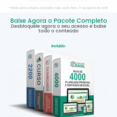
*Válido para compras realizadas hoje,
sexta-feira
,
07
de
agosto
de
2026
Baixe Agora o Pacote Completo
Desbloqueie agora o seu acesso e baixe
todo o conteúdo
Incluído: