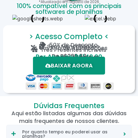
*Atualizado em
agosto
de
2026
100% compatível com os principais
softwares de planilhas
> Acesso Completo <
50%
de Desconto
Sem Mensalidades
Um Ano de Atualizações
Três Presentes Incríveis
De
R$299,80
Por Apenas: R$149,90
Em até 12X de R$15,19
*Oferta válida por tempo limitado.
BAIXAR AGORA
Dúvidas Frequentes
Aqui estão listadas algumas das dúvidas
mais frequentes de nossos clientes.
Por quanto tempo eu poderei usar as
planilhas?