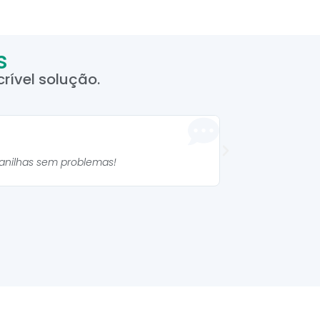
s
rível solução.
Manuela 



lanilhas sem problemas!
As planilhas são mu