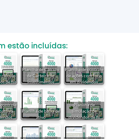
estão incluídas:
Planilha de Cálculo
Planilha de controle
e cálculo
de Carteira de
de ações com foco
s de fiis
Investimentos
em dividendos
 controle
Planilha de
passiva
Planilha de baixa de
simulação de
dendos
ativo
dividendos de fii