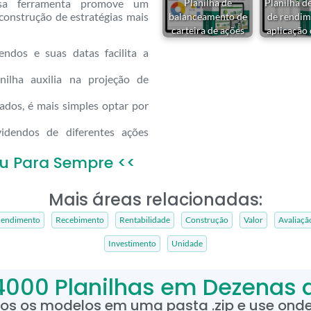
ssa ferramenta promove um
Planilha de
Planilha d
construção de estratégias mais
balanceamento de
de rendim
carteira de ações
aplicação
ndos e suas datas facilita a
nilha auxilia na projeção de
dos, é mais simples optar por
dendos de diferentes ações
u Para Sempre <<
Mais áreas relacionadas:
endimento
Recebimento
Rentabilidade
Construção
Valor
Avaliaçã
Investimento
Unidade
4000 Planilhas em Dezenas 
dos os modelos em uma pasta .zip e use onde 