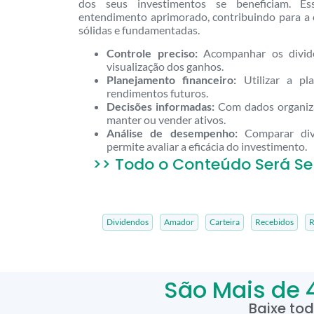
dos seus investimentos se beneficiam. E
entendimento aprimorado, contribuindo para a 
sólidas e fundamentadas.
Controle preciso:
Acompanhar os divide
visualização dos ganhos.
Planejamento financeiro:
Utilizar a pla
rendimentos futuros.
Decisões informadas:
Com dados organiza
manter ou vender ativos.
Análise de desempenho:
Comparar divi
permite avaliar a eficácia do investimento.
>> Todo o Conteúdo Será Se
Dividendos
Amador
Carteira
Recebidos
R
São Mais de 
Baixe to