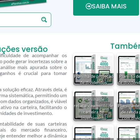
SAIBA MAIS
Também 
ações versão
ificuldade de acompanhar os
o pode gerar incertezas sobre a
 análise mais apurada sobre o
ganhos é crucial para tomar
Planilha de projeção
Planilha d
de dividendos
de dividendo
solução eficaz. Através dela, é
orma sistemática, permitindo um
Planilha de
Com dados organizados, é viável
rebalanceamento de
Planilha de
ivo na carteira, facilitando o
carteira de
de renda 
unidades de investimento.
investimento
com divi
tabilidade de suas carteiras
nais do mercado financeiro,
je entender melhor a dinâmica