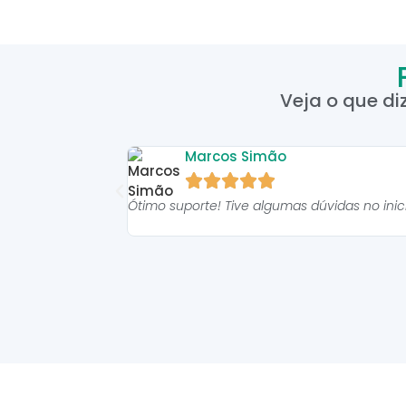
Veja o que di
Marcos Simão





Ótimo suporte! Tive algumas dúvidas no ini