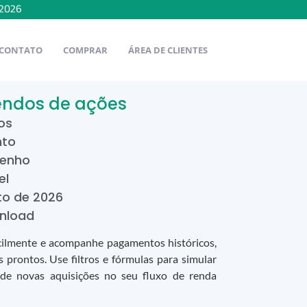
2026
CONTATO
COMPRAR
ÁREA DE CLIENTES
dendos de ações
os
nto
penho
el
to
de
2026
nload
cilmente e acompanhe pagamentos históricos,
 prontos. Use filtros e fórmulas para simular
 de novas aquisições no seu fluxo de renda