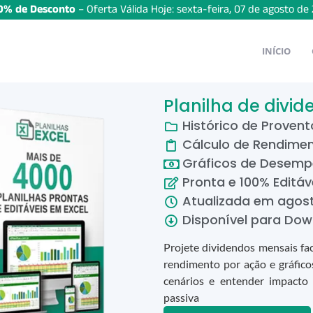
% de Desconto
– Oferta Válida Hoje:
sexta-feira
,
07
de
agosto
de
INÍCIO
Planilha de divi
Histórico de Provent
Cálculo de Rendime
Gráficos de Desem
Pronta e 100% Editáv
Atualizada em
agos
Disponível para Dow
Projete dividendos mensais fa
rendimento por ação e gráficos
cenários e entender impacto
passiva