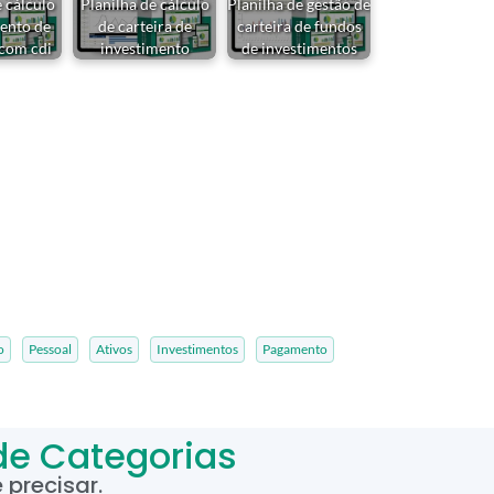
e cálculo
Planilha de cálculo
Planilha de gestão de
ento de
de carteira de
carteira de fundos
 com cdi
investimento
de investimentos
o
Pessoal
Ativos
Investimentos
Pagamento
de Categorias
precisar.