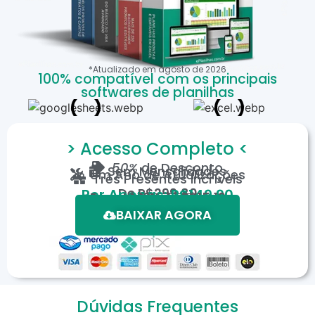
*Atualizado em
agosto
de
2026
100% compatível com os principais
softwares de planilhas
> Acesso Completo <
50%
de Desconto
Sem Mensalidades
Um Ano de Atualizações
Três Presentes Incríveis
De
R$299,80
Por Apenas: R$149,90
Em até 12X de R$15,19
*Oferta válida por tempo limitado.
BAIXAR AGORA
Dúvidas Frequentes