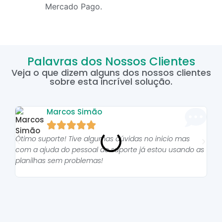
Mercado Pago.
Palavras dos Nossos Clientes
Veja o que dizem alguns dos nossos clientes
sobre esta incrível solução.
Marcos Simão





Ótimo suporte! Tive algumas dúvidas no inicio mas
As p
com a ajuda do pessoal do suporte já estou usando as
pro
planilhas sem problemas!