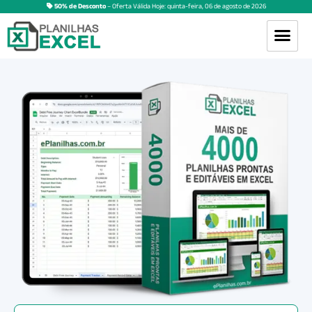
50% de Desconto
– Oferta Válida Hoje:
quinta-feira
,
06
de
agosto
de
2026