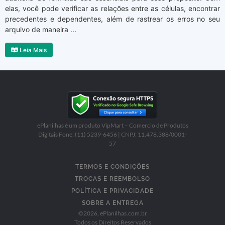
elas, você pode verificar as relações entre as células, encontrar
precedentes e dependentes, além de rastrear os erros no seu
arquivo de maneira ...
Leia Mais
ePlanilhas é um produto VipMart – Comercio de Produtos
Digitais Fone: (11) 5239-6456 | CNPJ: 11.478.388/0001-
57
TERMOS E CONDIÇÕES
TROCAS E REEMBOLSO
POLÍTICA E PRIVACIDADE
SOBRE A ENTREGA
©
2026
, ePlanilhas.com.br
Todos os Direitos Reservados