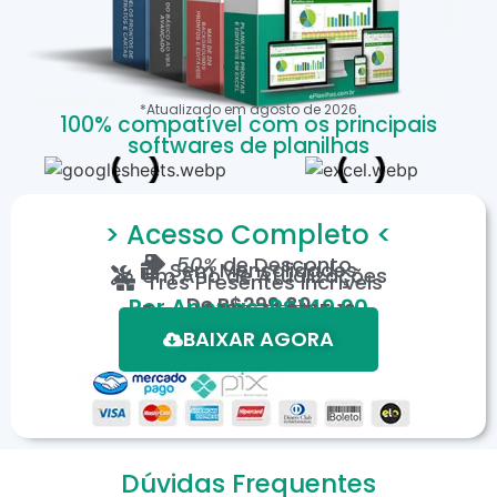
*Atualizado em
agosto
de
2026
100% compatível com os principais
softwares de planilhas
> Acesso Completo <
50%
de Desconto
Sem Mensalidades
Um Ano de Atualizações
Três Presentes Incríveis
De
R$299,80
Por Apenas: R$149,90
Em até 12X de R$15,19
*Oferta válida por tempo limitado.
BAIXAR AGORA
Dúvidas Frequentes