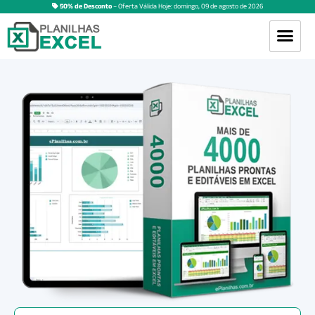
50% de Desconto
– Oferta Válida Hoje:
domingo
,
09
de
agosto
de
2026