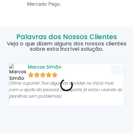
Mercado Pago.
Palavras dos Nossos Clientes
Veja o que dizem alguns dos nossos clientes
sobre esta incrível solução.
Marcos Simão





Ótimo suporte! Tive algumas dúvidas no inicio mas
As p
com a ajuda do pessoal do suporte já estou usando as
pro
planilhas sem problemas!