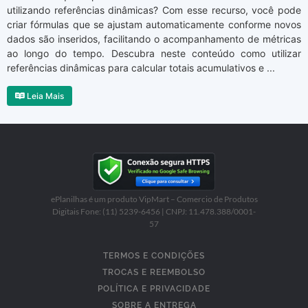
utilizando referências dinâmicas? Com esse recurso, você pode
criar fórmulas que se ajustam automaticamente conforme novos
dados são inseridos, facilitando o acompanhamento de métricas
ao longo do tempo. Descubra neste conteúdo como utilizar
referências dinâmicas para calcular totais acumulativos e ...
Leia Mais
ePlanilhas é um produto VipMart – Comercio de Produtos
Digitais Fone: (11) 5239-6456 | CNPJ: 11.478.388/0001-
57
TERMOS E CONDIÇÕES
TROCAS E REEMBOLSO
POLÍTICA E PRIVACIDADE
SOBRE A ENTREGA