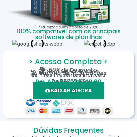
*Atualizado em
agosto
de
2026
100% compatível com os principais
softwares de planilhas
> Acesso Completo <
50%
de Desconto
Sem Mensalidades
Um Ano de Atualizações
Três Presentes Incríveis
De
R$299,80
Por Apenas: R$149,90
Em até 12X de R$15,19
*Oferta válida por tempo limitado.
BAIXAR AGORA
Dúvidas Frequentes