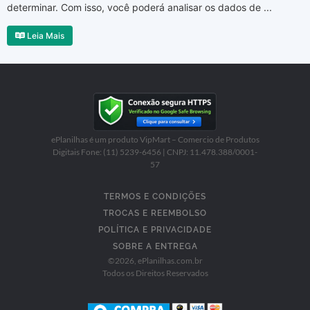
determinar. Com isso, você poderá analisar os dados de ...
Leia Mais
ePlanilhas é um produto VipMart – Comercio de Produtos
Digitais Fone: (11) 5239-6456 | CNPJ: 11.478.388/0001-
57
TERMOS E CONDIÇÕES
TROCAS E REEMBOLSO
POLÍTICA E PRIVACIDADE
SOBRE A ENTREGA
©
2026
, ePlanilhas.com.br
Todos os Direitos Reservados