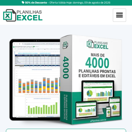
50% de Desconto
– Oferta Válida Hoje:
domingo
,
09
de
agosto
de
2026