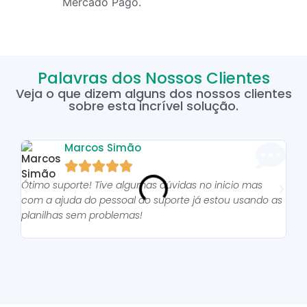
Mercado Pago.
Palavras dos Nossos Clientes
Veja o que dizem alguns dos nossos clientes
sobre esta incrível solução.
Marcos Simão





Ótimo suporte! Tive algumas dúvidas no inicio mas
As p
com a ajuda do pessoal do suporte já estou usando as
pro
planilhas sem problemas!